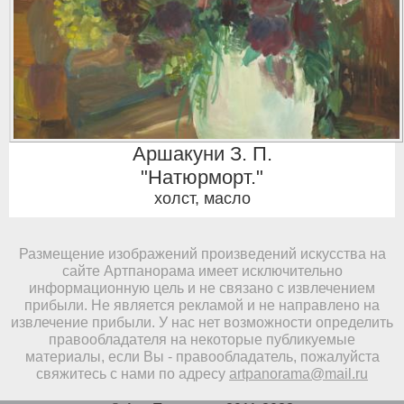
Аршакуни З. П.
"Натюрморт."
холст, масло
Размещение изображений произведений искусства на
сайте Артпанорама имеет исключительно
информационную цель и не связано с извлечением
прибыли. Не является рекламой и не направлено на
извлечение прибыли. У нас нет возможности определить
правообладателя на некоторые публикуемые
материалы, если Вы - правообладатель, пожалуйста
свяжитесь с нами по адресу
artpanorama@mail.ru