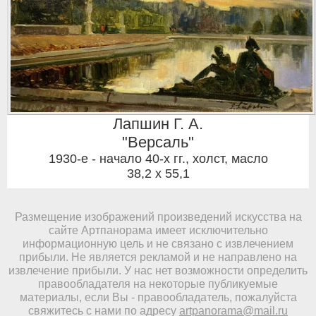
Лапшин Г. А.
"Версаль"
1930-е - начало 40-х гг.
,
холст, масло
38,2 x 55,1
Размещение изображений произведений искусства на
сайте Артпанорама имеет исключительно
информационную цель и не связано с извлечением
прибыли. Не является рекламой и не направлено на
извлечение прибыли. У нас нет возможности определить
правообладателя на некоторые публикуемые
материалы, если Вы - правообладатель, пожалуйста
свяжитесь с нами по адресу
artpanorama@mail.ru