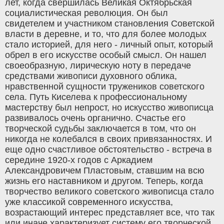
лет, когда свершилась Великая Октябрьская
социалистическая революция. Он был
свидетелем и участником становления Советской
власти в деревне, и то, что для более молодых
стало историей, для него - личный опыт, который
обрел в его искусстве особый смысл. Он нашел
своеобразную, лирическую ноту в передаче
средствами живописи духовного облика,
нравственной сущности тружеников советского
села. Путь Киселева к профессиональному
мастерству был непрост, но искусство живописца
развивалось очень органично. Счастье его
творческой судьбы заключается в том, что он
никогда не колебался в своих привязанностях. И
еще одно счастливое обстоятельство - встреча в
середине 1920-х годов с Аркадием
Александровичем Пластовым, ставшим на всю
жизнь его наставником и другом. Теперь, когда
творчество великого советского живописца стало
уже классикой современного искусства,
возрастающий интерес представляет все, что так
или иначе характеризует систему его творческой