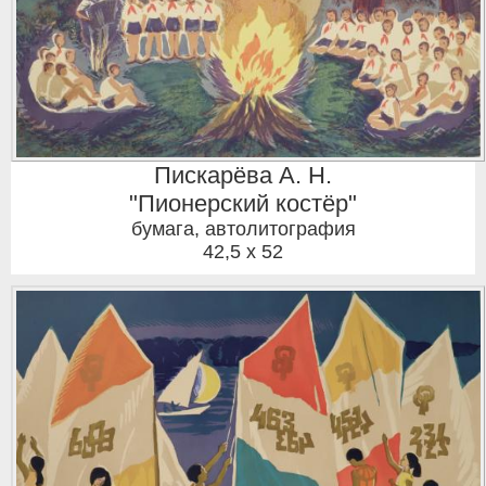
Пискарёва А. Н.
"Пионерский костёр"
бумага, автолитография
42,5 x 52