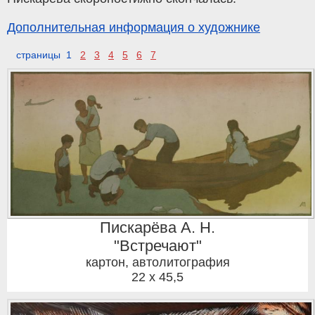
Дополнительная информация о художнике
страницы 1
2
3
4
5
6
7
Пискарёва А. Н.
"Встречают"
картон, автолитография
22 x 45,5