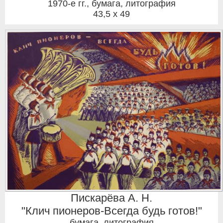
1970-е гг.
,
бумага, литография
43,5 x 49
Пискарёва А. Н.
"Клич пионеров-Всегда будь готов!"
бумага, литография