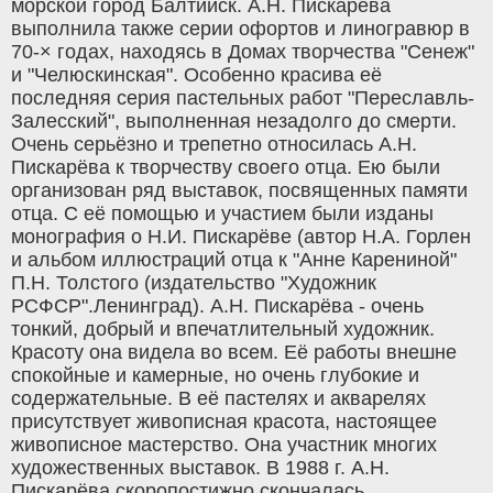
морской город Балтийск. А.Н. Пискарёва
выполнила также серии офортов и линогравюр в
70-× годах, находясь в Домах творчества "Сенеж"
и "Челюскинская". Особенно красива её
последняя серия пастельных работ "Переславль-
Залесский", выполненная незадолго до смерти.
Очень серьёзно и трепетно относилась А.Н.
Пискарёва к творчеству своего отца. Ею были
организован ряд выставок, посвященных памяти
отца. С её помощью и участием были изданы
монография о Н.И. Пискарёве (автор Н.А. Горлен
и альбом иллюстраций отца к "Анне Карениной"
П.Н. Толстого (издательство "Художник
РСФСР".Ленинград). А.Н. Пискарёва - очень
тонкий, добрый и впечатлительный художник.
Красоту она видела во всем. Её работы внешне
спокойные и камерные, но очень глубокие и
содержательные. В её пастелях и акварелях
присутствует живописная красота, настоящее
живописное мастерство. Она участник многих
художественных выставок. В 1988 г. А.Н.
Пискарёва скоропостижно скончалась.