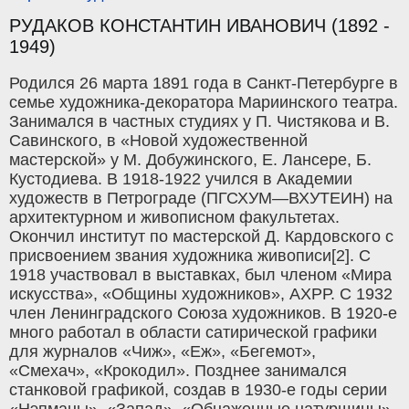
РУДАКОВ КОНСТАНТИН ИВАНОВИЧ (1892 -
1949)
Родился 26 марта 1891 года в Санкт-Петербурге в
семье художника-декоратора Мариинского театра.
Занимался в частных студиях у П. Чистякова и В.
Савинского, в «Новой художественной
мастерской» у М. Добужинского, Е. Лансере, Б.
Кустодиева. В 1918-1922 учился в Академии
художеств в Петрограде (ПГСХУМ—ВХУТЕИН) на
архитектурном и живописном факультетах.
Окончил институт по мастерской Д. Кардовского с
присвоением звания художника живописи[2]. С
1918 участвовал в выставках, был членом «Мира
искусства», «Общины художников», АХРР. С 1932
член Ленинградского Союза художников. В 1920-е
много работал в области сатирической графики
для журналов «Чиж», «Еж», «Бегемот»,
«Смехач», «Крокодил». Позднее занимался
станковой графикой, создав в 1930-е годы серии
«Нэпманы», «Запад», «Обнаженные натурщицы».