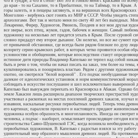
что в тундре, а что в степи? Вот это и гоняло меня с красками по всем
до края - то на Сахалин, то в Прибалтики, то на Таймыр, то в Крым. А
горы залезть, и в пещеры заглянуть, и на вершинах всех Красноярских
Монголию - вербуюсь скот гонять из МНР в СССР. Чтобы увидеть степь
археологами. Вот так и мотало меня по свету 40 лет без выходных. Мо
Лекаренко, Фирер, Худоногов, Ряннель, Поздеев и все мои друзья худ
все зверье, всех птиц, жуков, гадов, бабочек и женщин. Самый любимы
художнику на несколько лет придется уехать в Крым. После суровой 
словно придадут ему второе дыхание. Он нелегко, но все же сумеет пр
от привычной обстановки, где всегда были рядом близкие по духу люд
колориту серию крымских работ, в которых четко проявится особая обр
условностям и обобщениям, которые впоследствии станут определяющи
истинное дитя природы Владимир Капелько не терпел над собой никако
быть и речи о том, чтобы он начал писать на заказ, тем более на темы,
культивировались и поощрялись властью. Рядом с другими художникам
охотно, он смотрелся "белой вороной" . Его подчас необузданные твор
далекие от идеологических установок и норм коммунистической морали
соблюдать в искусстве послушание и шел исключительно выверенной 
Капелько был вынужден переехать из Красноярска в Абакан. Однако бл
земле Хакасии лишь расширила диапазон творческих пристрастий худо
участвовал а раскопках на местах поселений древних хакасов, изучал 
изваяния, наскальные рисунки первобытных людей. Теперь тема древне
его картинах; параллели прошлого и настоящего придают живописны
художника особую образность и многоплановость. Иногда он смотрит 
человека, а подчас - наоборот, осмысливает происходящее сегодня взгл
строительства Саяно-Шушенской ГЭС, когда возникла необходимость д
первобытных художников, В. Капелько с радостью взялся за эту работу
удивительный мир образного мышления древних людей. На протяжени