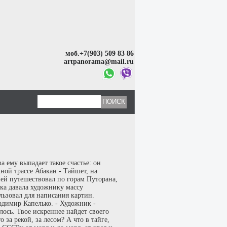
моб.+7(903) 509 83 86
artpanorama@mail.ru
 ему выпадает такое счастье: он
ной трассе Абакан - Тайшет, на
ией путешествовал по горам Путорана,
ка давала художнику массу
льзовал для написания картин.
ладимир Капелько. - Художник -
илось. Твое искреннее найдет своего
 за рекой, за лесом? А что в тайге,