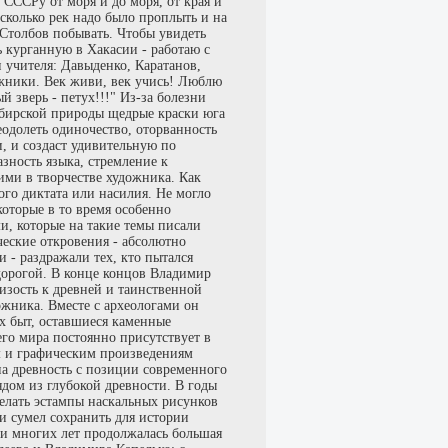
у СССРу от моря и до моря, от края и
 сколько рек надо было проплыть и на
 Столбов побывать. Чтобы увидеть
 курганную в Хакасии - работаю с
и учителя: Давыденко, Каратанов,
ожники. Век живи, век учись! Люблю
й зверь - петух!!!" Из-за болезни
сибирской природы щедрые краски юга
еодолеть одиночество, оторванность
и, и создаст удивительную по
азность языка, стремление к
ми в творчестве художника. Как
го диктата или насилия. Не могло
 которые в то время особенно
и, которые на такие темы писали
ческие откровения - абсолютно
 - раздражали тех, кто пытался
дорогой. В конце концов Владимир
изость к древней и таинственной
жника. Вместе с археологами он
их быт, оставшиеся каменные
го мира постоянно присутствует в
м и графическим произведениям
на древность с позиции современного
ядом из глубокой древности. В годы
елать эстампы наскальных рисунков
 и сумел сохранить для истории
и многих лет продолжалась большая