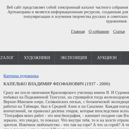
Веб сайт представляет собой электронный каталог частного собрания
Артпанорама и является информационным ресурсом, созданным для
популяризации и изучения творчества русских и советских
художников.
Главная
О собрании
Статьи
АТАЛОГ
ХУДОЖНИКИ
ЭКСПОЗИЦИЯ
АУКЦИОН
Картины художника
КАПЕЛЬКО ВЛАДИМИР ФЕОФАНОВИЧ (1937 - 2000)
Сразу же после окончания Красноярского училища имени В. И Сурикова
побывал на Подкаменной Тунгуске, на строящейся тогда железнодорож
Верхне-Манском озере, Селякинских песках, с ботанической экспедиц
работал на Таймыре, был в Средней Азии и на Сахалине. Каждая поезд
впечатлений, он привозил десятки этюдов, которые впоследствии испо
"География моих работ - это моя биография, - напишет позднее сам В
зеркало, что увидел, то показал. Что внутри тебя, то и на холсте отраз
зрителя. Извечное любопытство - что там на горе? А что за горой? А что