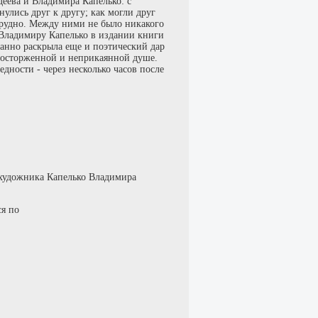
деева и Владимира Капелько: с
улись друг к другу; как могли друг
трудно. Между ними не было никакого
 Владимиру Капелько в издании книги
анно раскрыла еще и поэтический дар
 восторженной и неприкаянной душе.
едности - через несколько часов после
 художника Капелько Владимира
ся по