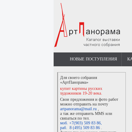
НОВЫЕ ПОСТУПЛЕНИЯ
К
Для своего собрания
«АртПанорама»
купит картины русских
художников 19-20 века.
Свои предложения и фото работ
можно отправить на почту
artpanorama@mail.ru
,
а так же отправить MMS или
связаться по тел.
моб. +7(903) 509 83 86
,
раб. 8 (495) 509 83 86
.