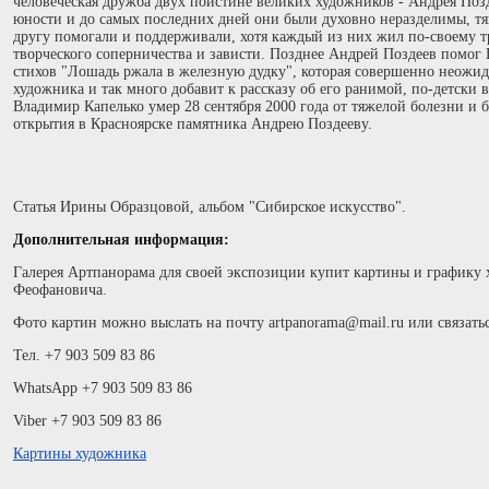
человеческая дружба двух поистине великих художников - Андрея Поз
юности и до самых последних дней они были духовно неразделимы, тян
другу помогали и поддерживали, хотя каждый из них жил по-своему 
творческого соперничества и зависти. Позднее Андрей Поздеев помог
стихов "Лошадь ржала в железную дудку", которая совершенно неожид
художника и так много добавит к рассказу об его ранимой, по-детски
Владимир Капелько умер 28 сентября 2000 года от тяжелой болезни и б
открытия в Красноярске памятника Андрею Поздееву.
Статья Ирины Образцовой, альбом "Сибирское искусство".
Дополнительная информация:
Галерея Артпанорама для своей экспозиции купит картины и графику
Феофановича.
Фото картин можно выслать на почту artpanorama@mail.ru или связать
Тел. +7 903 509 83 86
WhatsApp +7 903 509 83 86
Viber +7 903 509 83 86
Картины художника