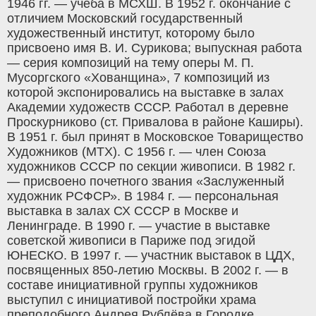
1946 гг. — учёба в МСХШ. В 1952 г. окончание с
отличием Московский государственный
художественный институт, которому было
присвоено имя В. И. Сурикова; выпускная работа
— серия композиций на тему оперы М. П.
Мусоргского «Хованщина», 7 композиций из
которой экспонировались на выставке в залах
Академии художеств СССР. Работал в деревне
Проскурниково (ст. Привалова в районе Каширы).
В 1951 г. был принят в Московское Товарищество
Художников (МТХ). С 1956 г. — член Союза
художников СССР по секции живописи. В 1982 г.
— присвоено почетного звания «Заслуженный
художник РСФСР». В 1984 г. — персональная
выставка в залах СХ СССР в Москве и
Ленинграде. В 1990 г. — участие в выставке
советской живописи в Париже под эгидой
ЮНЕСКО. В 1997 г. — участник выставок в ЦДХ,
посвященных 850-летию Москвы. В 2002 г. — в
составе инициативной группы художников
выступил с инициативой постройки храма
преподобного Андрея Рублёва в Городке