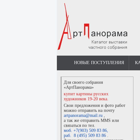
НОВЫЕ ПОСТУПЛЕНИЯ
К
Для своего собрания
«АртПанорама»
купит картины русских
художников 19-20 века.
Свои предложения и фото работ
можно отправить на почту
artpanorama@mail.ru
,
а так же отправить MMS или
связаться по тел.
моб. +7(903) 509 83 86
,
раб. 8 (495) 509 83 86
.