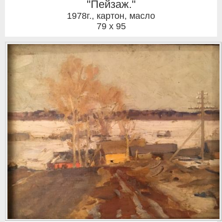
"Пейзаж."
1978г.
,
картон, масло
79 x 95