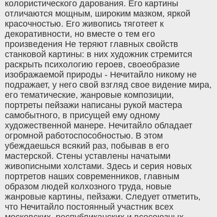
колористического дарования. Его картины
отличаются мощным, широким мазком, яркой
красочностью. Его живопись тяготеет к
декоративности, но вместе о тем его
произведения Не теряют главных свойств
станковой картины: в них художник стремится
раскрыть психологию героев, своеобразие
изображаемой природы - Нечитайло никому не
подражает, у него свой взгляд свое видение мира,
его тематические, жанровые композиции,
портреты пейзажи написаны рукой мастера
самобытного, в присущей ему одному
художественной манере. Нечитайло обладает
огромной работоспособностью. В этом
убеждаешься всякий раз, побывав в его
мастерской. Стены уставлены начатыми
живописными холстами. Здесь и серия новых
портретов наших современников, главным
образом людей колхозного труда, новые
жанровые картины, пейзажи. Следует отметить,
что Нечитайло постоянный участник всех