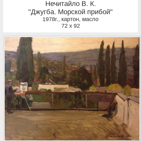
Нечитайло В. К.
"Джугба. Морской прибой"
1978г.
,
картон, масло
72 x 92