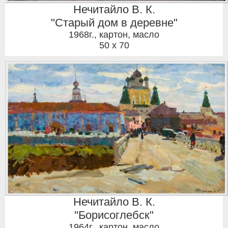
Нечитайло В. К.
"Старый дом в деревне"
1968г.
,
картон, масло
50 x 70
Нечитайло В. К.
"Борисоглебск"
1964г.
,
картон, масло