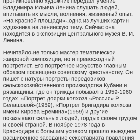
проникновенно художник передает умение
Владимира Ильича Ленина слушать людей,
впитывать их мысли, волнения, жизненный опыт.
«На Красной площади»-,одна из лучших картин
художника на ленинскую тему. Сейчас она
находится в экспозиции центрального музея В. И.
Ленина.
Нечитайло-не только мастер тематическои
жанровой композиции, но и превосходный
портретист. Его портретное искусство главным
образом посвящено советскому крестьянству. Он
пишет с натуры портреты передовиков
сельскохозяйственного производства Кубани и
рязанщины, где он трижды побывал в 1959-1960
годах. «Портрет доярки колхоза «Россия» Р.
Белашовой»(1959), «Портрет бригадира колхоза
имени Кирова Еремина»(1959) и другие
показывают сильных людей, гордых своим трудом
и своей страной. В ноябре 1978 года в
Краснодаре с большим успехом прошло выездное
расширенное заседание секретариата правления