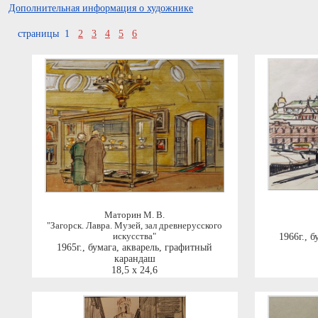
Дополнительная информация о художнике
страницы 1
2
3
4
5
6
Маторин М. В.
"Загорск. Лавра. Музей, зал древнерусского
искусства"
1966г.
,
б
1965г.
,
бумага, акварель, графитный
карандаш
18,5 x 24,6