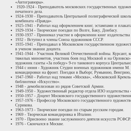
«Автогравюры».
1920-1924 - Преподаватель московских государственных худож
печатного дела.
1924-1930 - Преподаватель Центральной полиграфической шко
комбината «Правда».
1925-1941 - Работал над оформлением книг, эстампами и плака
1929-1934 - Творческие поездки по Волге, Баку, Донбасу.
1930-1937 - Принимал участие в оформлении книг издательства
1932 - Вступил в члены Союза художников СССР.
1935-1941 - Преподавал в Московском государственном художес
в ученом звании доцента.
1941-1944 - Участник Великой Отечественной войны. Курсант, к
тяжелых минометов, участник боев под Москвой и на Орловско-
художник газеты «За победу» 9-го танкового корпуса Центрально
1944 с июня - Художник Студии военных художников имени М. 
командировки на фронт. Поездки в Выборг, Румынию, Венгрию
1947-1960 - Работал над темами «Москва», «Московский Кремль
библиотеки «Искусство».
1948 - демобилизован из рядов Советской Армии.
1949-1950 - Художественный редактор отдела ИЗО издательства
1950-1957 - Доцент Московского государственного художественн
1957-1976 - Профессор Московского государственного художеств
Сурикова.
1963-1973 - Творческие поездки по старым русским городам.
1969 - Творческая командировка в Италию.
1970 - Присвоено звание заслуженного деятеля искусств РСФСР
1976 - Скончался в Москве.