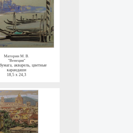
Маторин М. В.
"Венеция"
бумага, акварель, цветные
карандаши
18,5 x 24,3