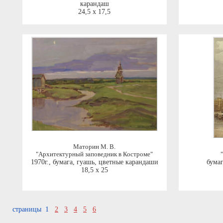
карандаш
24,5 x 17,5
Маторин М. В.
"Архитектурный заповедник в Костроме"
1970г.
,
бумага, гуашь, цветные карандаши
бумаг
18,5 x 25
страницы 1
2
3
4
5
6