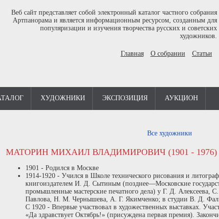
Веб сайт представляет собой электронный каталог частного собрания
Артпанорама и является информационным ресурсом, созданным для
популяризации и изучения творчества русских и советских
художников.
Главная
О собрании
Статьи
АТАЛОГ
ХУДОЖНИКИ
ЭКСПОЗИЦИЯ
АУКЦИОН
Все художники
МАТОРИН МИХАИЛ ВЛАДИМИРОВИЧ (1901 - 1976)
1901 - Родился в Москве
1914-1920 - Учился в Школе технического рисования и литограф
книгоиздателем И. Д. Сытиным (позднее—Московские государс
промышленные мастерские печатного дела) у Г. Д. Алексеева, С.
Павлова, Н. М. Чернышева, А. Г. Якимченко; в студии В. Д. Фа
С 1920 - Впервые участвовал в художественных выставках. Учас
«Да здравствует Октябрь!» (присуждена первая премия). Законч