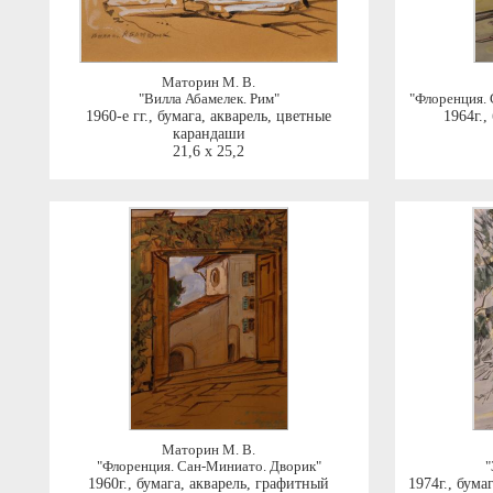
Маторин М. В.
"Вилла Абамелек. Рим"
"Флоренция.
1960-е гг.
,
бумага, акварель, цветные
1964г.
,
карандаши
21,6 x 25,2
Маторин М. В.
"Флоренция. Сан-Миниато. Дворик"
"
1960г.
,
бумага, акварель, графитный
1974г.
,
бума