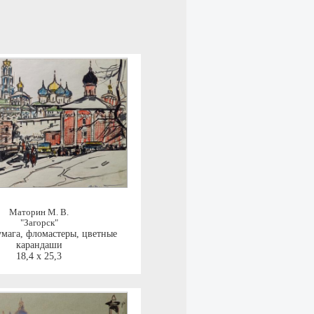
Маторин М. В.
"Загорск"
умага, фломастеры, цветные
карандаши
18,4 x 25,3