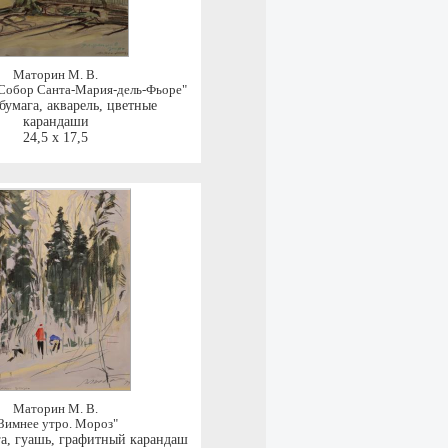
Маторин М. В.
 Собор Санта-Мария-дель-Фьоре"
бумага, акварель, цветные
карандаши
24,5 x 17,5
Маторин М. В.
Зимнее утро. Мороз"
га, гуашь, графитный карандаш