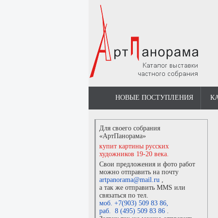
НОВЫЕ ПОСТУПЛЕНИЯ
К
Для своего собрания
«АртПанорама»
купит картины русских
художников 19-20 века.
Свои предложения и фото работ
можно отправить на почту
artpanorama@mail.ru
,
а так же отправить MMS или
связаться по тел.
моб. +7(903) 509 83 86
,
раб. 8 (495) 509 83 86
.