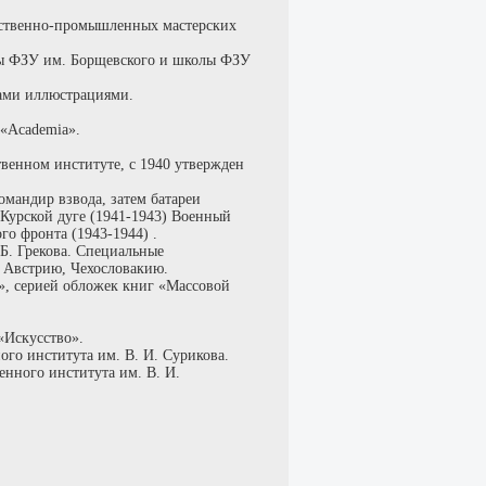
ественно-промышленных мастерских
лы ФЗУ им. Борщевского и школы ФЗУ
тами иллюстрациями.
 «Academia».
твенном институте, с 1940 утвержден
омандир взвода, затем батареи
Курской дуге (1941-1943) Военный
го фронта (1943-1944) .
Б. Грекова. Специальные
, Австрию, Чехословакию.
», серией обложек книг «Массовой
 «Искусство».
ого института им. В. И. Сурикова.
енного института им. В. И.
.