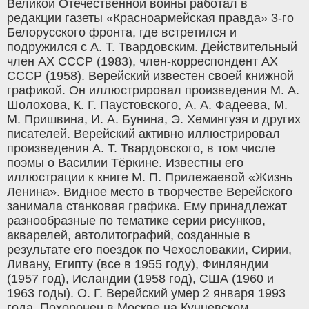
Великой Отечественной войны работал в
редакции газеты «Красноармейская правда» 3-го
Белорусского фронта, где встретился и
подружился с А. Т. Твардовским. Действительный
член АХ СССР (1983), член-корреспондент АХ
СССР (1958). Верейский известен своей книжной
графикой. Он иллюстрировал произведения М. А.
Шолохова, К. Г. Паустовского, А. А. Фадеева, М.
М. Пришвина, И. А. Бунина, Э. Хемингуэя и других
писателей. Верейский активно иллюстрировал
произведения А. Т. Твардовского, в том числе
поэмы о Василии Тёркине. Известны его
иллюстрации к книге М. П. Прилежаевой «Жизнь
Ленина». Видное место в творчестве Верейского
занимала станковая графика. Ему принадлежат
разнообразные по тематике серии рисунков,
акварелей, автолитографий, созданные в
результате его поездок по Чехословакии, Сирии,
Ливану, Египту (все в 1955 году), Финляндии
(1957 год), Исландии (1958 год), США (1960 и
1963 годы). О. Г. Верейский умер 2 января 1993
года. Похоронен в Москве на Кунцевском