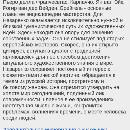
Пьеро делла Франчесвгас, Карпаччо, Ян ван Эйк,
Рогир ван дер Вейден, Брейгель - основные
главы ее энциклопедии мастерства. Для
Назаренко оказывается исключительно нужной и
близкой гуманистическая суть их художественных
идей. Здесь находит она опору для решения
собственных задач. Она не стилизует под старых
европейских мастеров. Скорее, она их открыто
цитирует, вступая в диалог с традицией,
являющейся для нее способом достижения
актуального художественного знания о мире.
Назаренко сохраняет постоянный интерес к
сюжетно-тематической картине, обращается к
темам из русской истории, портретному и
бытовому жанрам. Она стремится утвердить на
холсте мир сегодняшний, подлинный лик
современности. Главное в ее произведениях -
неотступная мысль о жизни, конфликтах,
проблемах, волнениях времени, о месте человека
среди людей.
Дополнительная информация о художнике