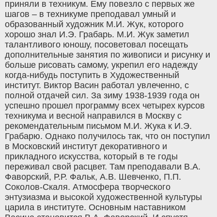
приняли в техникум. Ему повезло с первых же
шагов – в техникуме преподавал умный и
образованный художник М.И. Жук, которого
хорошо знал И.Э. Грабарь. М.И. Жук заметил
талантливого юношу, посоветовал посещать
дополнительные занятия по живописи и рисунку и
больше рисовать самому, укрепил его надежду
когда-нибудь поступить в Художественный
институт. Виктор Васин работал увлеченно, с
полной отдачей сил. За зиму 1938-1939 года он
успешно прошел программу всех четырех курсов
техникума и весной направился в Москву с
рекомендательным письмом М.И. Жука к И.Э.
Грабарю. Однако получилось так, что он поступил
в Московский институт декоративного и
прикладного искусства, который в те годы
переживал свой расцвет. Там преподавали В.А.
Фаворский, Р.Р. Фальк, А.В. Шевченко, П.П.
Соколов-Скаля. Атмосфера творческого
энтузиазма и высокой художественной культуры
царила в институте. Основным наставником