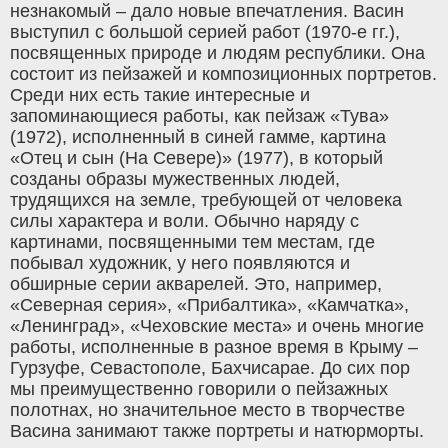
незнакомый – дало новые впечатления. Васин
выступил с большой серией работ (1970-е гг.),
посвященных природе и людям республики. Она
состоит из пейзажей и композиционных портретов.
Среди них есть такие интересные и
запоминающиеся работы, как пейзаж «Тува»
(1972), исполненный в синей гамме, картина
«Отец и сын (На Севере)» (1977), в который
созданы образы мужественных людей,
трудящихся на земле, требующей от человека
силы характера и воли. Обычно наряду с
картинами, посвященными тем местам, где
побывал художник, у него появляются и
обширные серии акварелей. Это, например,
«Северная серия», «Прибалтика», «Камчатка»,
«Ленинград», «Чеховские места» и очень многие
работы, исполненные в разное время в Крыму –
Гурзуфе, Севастополе, Бахчисарае. До сих пор
мы преимущественно говорили о пейзажных
полотнах, но значительное место в творчестве
Васина занимают также портреты и натюрморты.