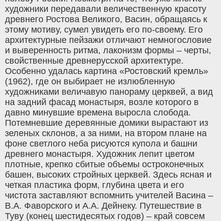
художники передавали величественную красоту
древнего Ростова Великого, Васин, обращаясь к
этому мотиву, сумел увидеть его по-своему. Его
архитектурные пейзажи отличают немногословие
и выверенность ритма, лаконизм формы – черты,
свойственные древнерусской архитектуре.
Особенно удалась картина «Ростовский кремль»
(1962), где он выбирает не излюбленную
художниками величавую панораму церквей, а вид
на задний фасад монастыря, возле которого в
давно минувшие времена выросла слобода.
Потемневшие деревянные домики вырастают из
зеленых склонов, а за ними, на втором плане на
фоне светлого неба рисуются купола и башни
древнего монастыря. Художник лепит цветом
плотные, крепко сбитые объемы остроконечных
башен, высоких стройных церквей. Здесь ясная и
четкая пластика форм, глубина цвета и его
чистота заставляют вспомнить учителей Васина –
В.А. Фаворского и А.А. Дейнеку. Путешествие в
Туву (конец шестидесятых годов) – край совсем