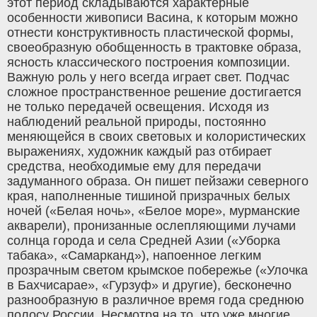
этот период складываются характерные
особенности живописи Васина, к которым можно
отнести конструктивность пластической формы,
своеобразную обобщенность в трактовке образа,
ясность классического построения композиции.
Важную роль у него всегда играет свет. Подчас
сложное пространственное решение достигается
не только передачей освещения. Исходя из
наблюдений реальной природы, постоянно
меняющейся в своих световых и колористических
выражениях, художник каждый раз отбирает
средства, необходимые ему для передачи
задуманного образа. Он пишет пейзажи северного
края, наполненные тишиной призрачных белых
ночей («Белая ночь», «Белое море», мурманские
акварели), пронизанные ослепляющими лучами
солнца города и села Средней Азии («Уборка
табака», «Самарканд»), напоенное легким
прозрачным светом крымское побережье («Улочка
в Бахчисарае», «Гурзуф» и другие), бесконечно
разнообразную в различное время года среднюю
полосу России. Несмотря на то, что уже многие