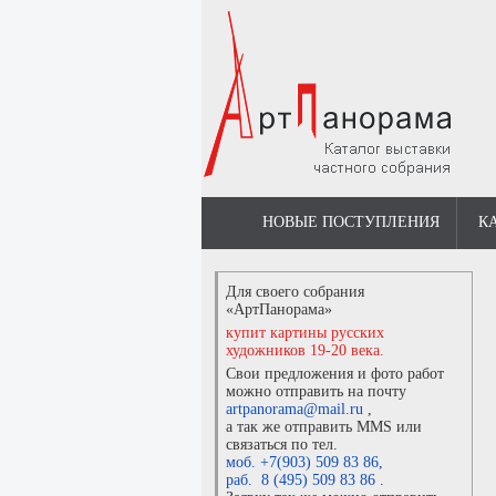
НОВЫЕ ПОСТУПЛЕНИЯ
К
Для своего собрания
«АртПанорама»
купит картины русских
художников 19-20 века.
Свои предложения и фото работ
можно отправить на почту
artpanorama@mail.ru
,
а так же отправить MMS или
связаться по тел.
моб. +7(903) 509 83 86
,
раб. 8 (495) 509 83 86
.