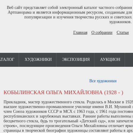
Веб сайт представляет собой электронный каталог частного собрания
Артпанорама и является информационным ресурсом, созданным для
популяризации и изучения творчества русских и советских
художников.
Главная
О собрании
Статьи
АТАЛОГ
ХУДОЖНИКИ
ЭКСПОЗИЦИЯ
АУКЦИОН
Все художники
КОБЫЛИНСКАЯ ОЛЬГА МИХАЙЛОВНА (1928 - )
Прикладник, мастер художественного стекла. Родилась в Москве в 192
высшее художественно-промышленное училище имени В.И. Мухиной в 
член Союза художников СССР и МСХ с 1963 года, с 1961 года постоянн
республиканских и зарубежных выставках. Ранние работы выполнены 
бесцветного стекла, будь то трогательный «Детский сад», или запечатл
строек», последующие произведения Ольги Михайловны отличает ярко
страницы в творческой биографии художницы составляют работы в арх