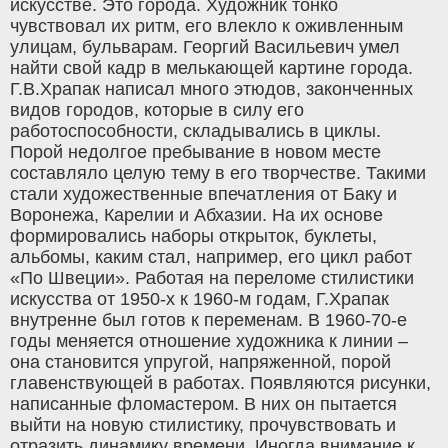
искусстве. Это города. Художник тонко
чувствовал их ритм, его влекло к оживленным
улицам, бульварам. Георгий Васильевич умел
найти свой кадр в мелькающей картине города.
Г.В.Храпак написал много этюдов, законченных
видов городов, которые в силу его
работоспособности, складывались в циклы.
Порой недолгое пребывание в новом месте
составляло целую тему в его творчестве. Такими
стали художественные впечатления от Баку и
Воронежа, Карелии и Абхазии. На их основе
формировались наборы открыток, буклеты,
альбомы, каким стал, например, его цикл работ
«По Швеции». Работая на переломе стилистики
искусства от 1950-х к 1960-м годам, Г.Храпак
внутренне был готов к переменам. В 1960-70-е
годы меняется отношение художника к линии –
она становится упругой, напряженной, порой
главенствующей в работах. Появляются рисунки,
написанные фломастером. В них он пытается
выйти на новую стилистику, прочувствовать и
отразить динамику времени. Иногда внимание к