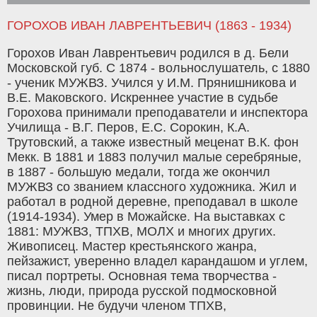
ГОРОХОВ ИВАН ЛАВРЕНТЬЕВИЧ (1863 - 1934)
Горохов Иван Лаврентьевич родился в д. Бели
Московской губ. С 1874 - вольнослушатель, с 1880
- ученик МУЖВЗ. Учился у И.М. Прянишникова и
В.Е. Маковского. Искреннее участие в судьбе
Горохова принимали преподаватели и инспектора
Училища - В.Г. Перов, Е.С. Сорокин, К.А.
Трутовский, а также известный меценат В.К. фон
Мекк. В 1881 и 1883 получил малые серебряные,
в 1887 - большую медали, тогда же окончил
МУЖВЗ со званием классного художника. Жил и
работал в родной деревне, преподавал в школе
(1914-1934). Умер в Можайске. На выставках с
1881: МУЖВЗ, ТПХВ, МОЛХ и многих других.
Живописец. Мастер крестьянского жанра,
пейзажист, уверенно владел карандашом и углем,
писал портреты. Основная тема творчества -
жизнь, люди, природа русской подмосковной
провинции. Не будучи членом ТПХВ,