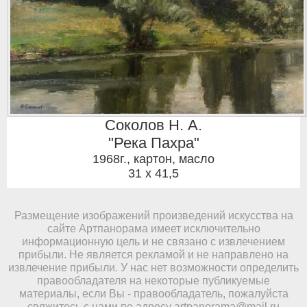
Соколов Н. А.
"Река Пахра"
1968г.
,
картон, масло
31 x 41,5
Размещение изображений произведений искусства на
сайте Артпанорама имеет исключительно
информационную цель и не связано с извлечением
прибыли. Не является рекламой и не направлено на
извлечение прибыли. У нас нет возможности определить
правообладателя на некоторые публикуемые
материалы, если Вы - правообладатель, пожалуйста
свяжитесь с нами по адресу
artpanorama@mail.ru