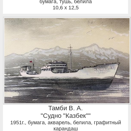
бумага, тушь, белила
10,6 x 12,5
Тамби В. А.
"Судно "Казбек""
1951г.
,
бумага, акварель, белила, графитный
карандаш