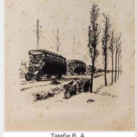
Тамби В. А.