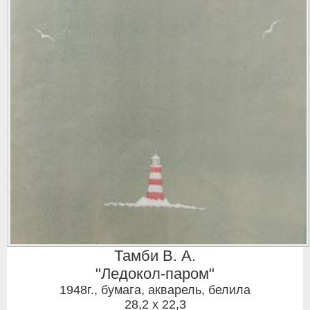
Тамби В. А.
"Ледокол-паром"
1948г.
,
бумага, акварель, белила
28,2 x 22,3