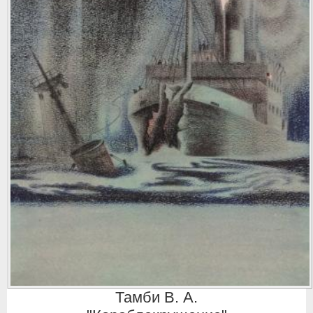
Тамби В. А.