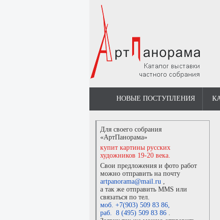
НОВЫЕ ПОСТУПЛЕНИЯ
К
Для своего собрания
«АртПанорама»
купит картины русских
художников 19-20 века.
Свои предложения и фото работ
можно отправить на почту
artpanorama@mail.ru
,
а так же отправить MMS или
связаться по тел.
моб. +7(903) 509 83 86
,
раб. 8 (495) 509 83 86
.