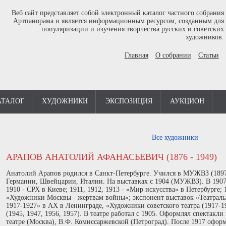
Веб сайт представляет собой электронный каталог частного собрания
Артпанорама и является информационным ресурсом, созданным для
популяризации и изучения творчества русских и советских
художников.
Главная
О собрании
Статьи
АТАЛОГ
ХУДОЖНИКИ
ЭКСПОЗИЦИЯ
АУКЦИОН
Все художники
АРАПОВ АНАТОЛИЙ АФАНАСЬЕВИЧ (1876 - 1949)
Анатолий Арапов родился в Санкт-Петербурге. Учился в МУЖВЗ (1897
Германии, Швейцарии, Италии. На выставках с 1904 (МУЖВЗ). В 1907 
1910 - СРХ в Киеве; 1911, 1912, 1913 - «Мир искусства» в Петербурге;
«Художники Москвы - жертвам войны»; экспонент выставок «Театраль
1917-1927» в АХ в Ленинграде, «Художники советского театра (1917-1
(1945, 1947, 1956, 1957). В театре работал с 1905. Оформлял спектакл
театре (Москва), В.Ф. Комиссаржевской (Петроград). После 1917 офор