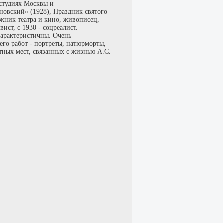
остудиях Москвы и
иновский» (1928), Праздник святого
ожник театра и кино, живописец,
ист, с 1930 - соцреалист.
характеристичны. Очень
его работ - портреты, натюрморты,
тных мест, связанных с жизнью А.С.