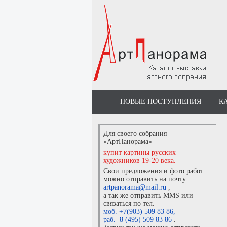
НОВЫЕ ПОСТУПЛЕНИЯ
К
Для своего собрания
«АртПанорама»
купит картины русских
художников 19-20 века.
Свои предложения и фото работ
можно отправить на почту
artpanorama@mail.ru
,
а так же отправить MMS или
связаться по тел.
моб. +7(903) 509 83 86
,
раб. 8 (495) 509 83 86
.