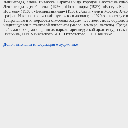
Ленинграда, Киева, Витебска, Саратова и др. городов. Работал на кин
Ленинграда:«Декабристы» (1926), «Поэт и царь» (1927), «Кастусь Кал
Иоргена» (1930), «Бесприданница» (1936). Жил и умер в Москве. Худ
график. Начинал творческий путь как символист, в 1920-х - конструктив
Театральные и киноработы отмечены острым чувством стиля, образно 
индивидуален в станковой живописи (масло, темпера, пастель). Среди 
пейзажи с видами старинных парков, древнерусской архитектуры памя
Пушкина, П.И. Чайковского, А.Н. Островского, Т.Г. Шевченко.
Дополнительная информация о художнике