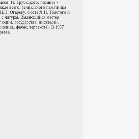
иков, П. Трубецкого, позднее -
жде всего, гениального памятника
Н.П. Огареву, бюста Л.Н. Толстого и
а с натуры. Выдающийся мастер
юции, государства, писателей,
олика, фаянс, терракота). В 1957
реева.