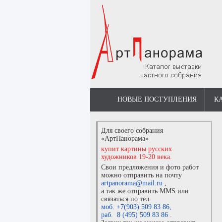
НОВЫЕ ПОСТУПЛЕНИЯ
К
Для своего собрания
«АртПанорама»
купит картины русских
художников 19-20 века.
Свои предложения и фото работ
можно отправить на почту
artpanorama@mail.ru
,
а так же отправить MMS или
связаться по тел.
моб. +7(903) 509 83 86
,
раб. 8 (495) 509 83 86
.