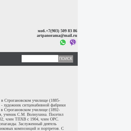
моб.+7(903) 509 83 86
artpanorama@mail.ru
 в Строгановском училище (1885-
92 - художник ситценабивной фабрики
 в Строгановском училище (1892-
, ученик С.М. Волнухина. Посетил
02, член ТПХВ с 1904, член ОРС.
опаганды. Заслуженный деятель
танковых композиций и портретов. С