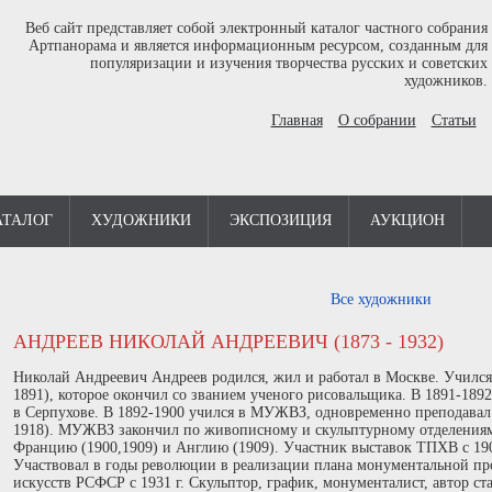
Веб сайт представляет собой электронный каталог частного собрания
Артпанорама и является информационным ресурсом, созданным для
популяризации и изучения творчества русских и советских
художников.
Главная
О собрании
Статьи
АТАЛОГ
ХУДОЖНИКИ
ЭКСПОЗИЦИЯ
АУКЦИОН
Все художники
АНДРЕЕВ НИКОЛАЙ АНДРЕЕВИЧ (1873 - 1932)
Николай Андреевич Андреев родился, жил и работал в Москве. Учился
1891), которое окончил со званием ученого рисовальщика. В 1891-18
в Серпухове. В 1892-1900 учился в МУЖВЗ, одновременно преподавал
1918). МУЖВЗ закончил по живописному и скульптурному отделениям
Францию (1900,1909) и Англию (1909). Участник выставок ТПХВ с 19
Участвовал в годы революции в реализации плана монументальной пр
искусств РСФСР с 1931 г. Скульптор, график, монументалист, автор с