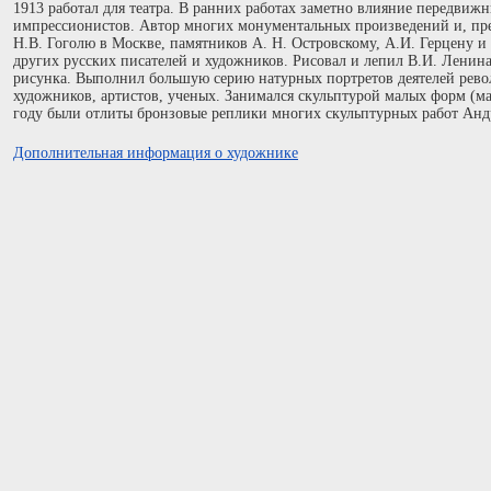
1913 работал для театра. В ранних работах заметно влияние передвижн
импрессионистов. Автор многих монументальных произведений и, пре
Н.В. Гоголю в Москве, памятников А. Н. Островскому, А.И. Герцену и 
других русских писателей и художников. Рисовал и лепил В.И. Ленин
рисунка. Выполнил большую серию натурных портретов деятелей револ
художников, артистов, ученых. Занимался скульптурой малых форм (май
году были отлиты бронзовые реплики многих скульптурных работ Анд
Дополнительная информация о художнике