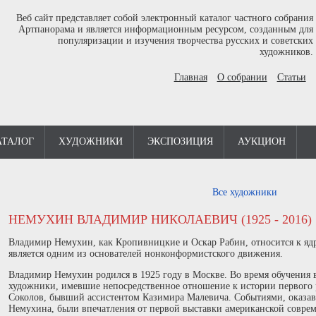
Веб сайт представляет собой электронный каталог частного собрания
Артпанорама и является информационным ресурсом, созданным для
популяризации и изучения творчества русских и советских
художников.
Главная
О собрании
Статьи
АТАЛОГ
ХУДОЖНИКИ
ЭКСПОЗИЦИЯ
АУКЦИОН
Все художники
НЕМУХИН ВЛАДИМИР НИКОЛАЕВИЧ (1925 - 2016)
Владимир Немухин, как Кропивницкие и Оскар Рабин, относится к яд
является одним из основателей нонконформистского движения.
Владимир Немухин родился в 1925 году в Москве. Во время обучения в
художники, имевшие непосредственное отношение к истории первого р
Соколов, бывший ассистентом Казимира Малевича. Событиями, оказа
Немухина, были впечатления от первой выставки американской совр