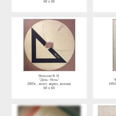
60 x 60
Немухин В. Н.
"День - Ночь"
"
2005г.
,
холст, акрил, коллаж
1993
60 x 60