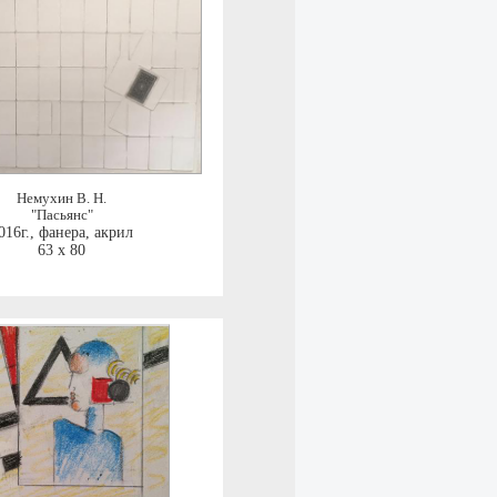
Немухин В. Н.
"Пасьянс"
016г.
,
фанера, акрил
63 x 80