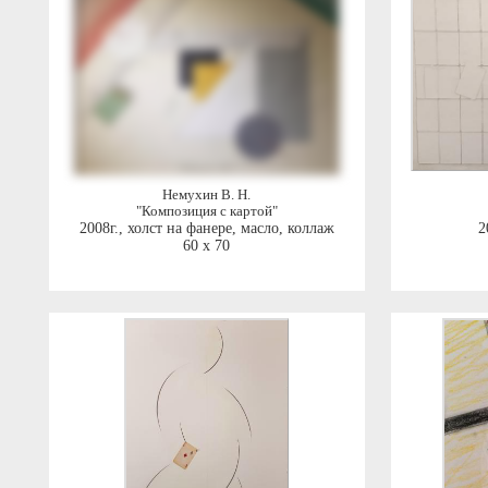
Немухин В. Н.
"Композиция с картой"
2008г.
,
холст на фанере, масло, коллаж
2
60 x 70