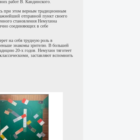
нних работ В. Кандинского.
ясь при этом верным традиционным
 важнейший отправной пункт своего
венного становления Немухина
нично соединяющих в себе
ерет на себя трудную роль в
меньше знакомы зрителю. В большей
радицию 20-х годов. Немухин тяготеет
классическими, заставляют вспомнить