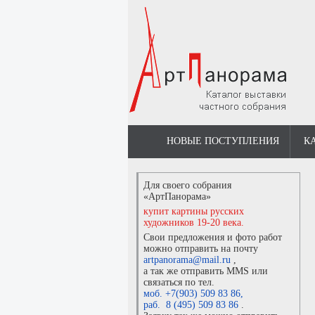
НОВЫЕ ПОСТУПЛЕНИЯ
К
Для своего собрания
«АртПанорама»
купит картины русских
художников 19-20 века.
Свои предложения и фото работ
можно отправить на почту
artpanorama@mail.ru
,
а так же отправить MMS или
связаться по тел.
моб. +7(903) 509 83 86
,
раб. 8 (495) 509 83 86
.