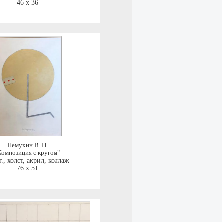
46 x 36
Немухин В. Н.
Композиция с кругом"
г.
,
холст, акрил, коллаж
76 x 51