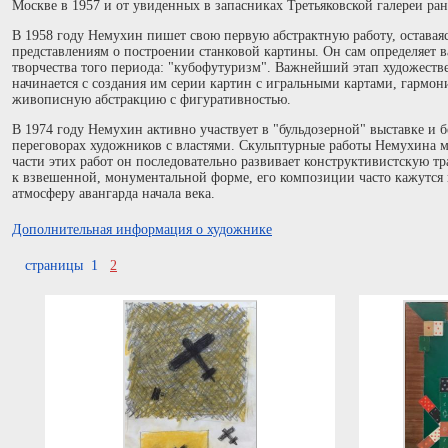
Москве в 1957 и от увиденных в запасниках Третьяковской галереи ра
В 1958 году Немухин пишет свою первую абстрактную работу, остава
представлениям о построении станковой картины. Он сам определяет
творчества того периода: "кубофутуризм". Важнейший этап художест
начинается с создания им серии картин с игральными картами, гармо
живописную абстракцию с фигуративностью.
В 1974 году Немухин активно участвует в "бульдозерной" выставке и б
переговорах художников с властями. Скульптурные работы Немухина 
части этих работ он последовательно развивает конструктивистскую т
к взвешенной, монументальной форме, его композиции часто кажутся 
атмосферу авангарда начала века.
Дополнительная информация о художнике
страницы 1
2