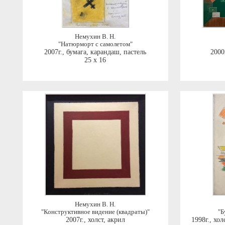
Немухин В. Н.
"Натюрморт с самолетом"
2007г.
,
бумага, карандаш, пастель
2000
25 x 16
Немухин В. Н.
"Конструктивное видение (квадраты)"
"Б
2007г.
,
холст, акрил
1998г.
,
хол