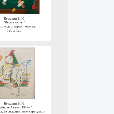
Немухин В. Н.
"Игра в карты"
г.
,
холст, акрил, коллаж
120 x 120
Немухин В. Н.
убновый валет. Кёльн"
ст, акрил, цветные карандаши