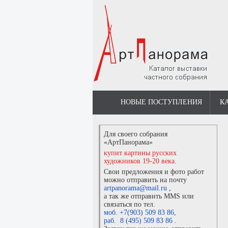
НОВЫЕ ПОСТУПЛЕНИЯ
К
Для своего собрания
«АртПанорама»
купит картины русских
художников 19-20 века.
Свои предложения и фото работ
можно отправить на почту
artpanorama@mail.ru
,
а так же отправить MMS или
связаться по тел.
моб. +7(903) 509 83 86
,
раб. 8 (495) 509 83 86
.