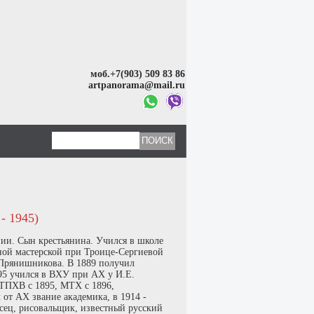
моб.+7(903) 509 83 86
artpanorama@mail.ru
 1945)
ии. Сын крестьянина. Учился в школе
сной мастерской при Троице-Сергиевой
 Прянишникова. В 1889 получил
95 учился в ВХУ при АХ у И.Е.
 ТПХВ с 1895, МТХ с 1896,
 от АХ звание академика, в 1914 -
сец, рисовальщик, известный русский