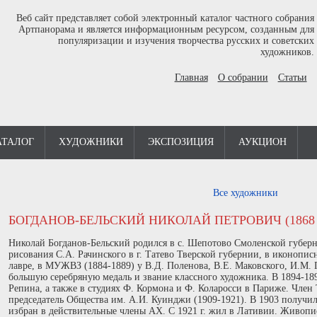
Веб сайт представляет собой электронный каталог частного собрания
Артпанорама и является информационным ресурсом, созданным для
популяризации и изучения творчества русских и советских
художников.
Главная
О собрании
Статьи
АТАЛОГ
ХУДОЖНИКИ
ЭКСПОЗИЦИЯ
АУКЦИОН
Все художники
БОГДАНОВ-БЕЛЬСКИЙ НИКОЛАЙ ПЕТРОВИЧ (1868 -
Николай Богданов-Бельский родился в с. Шепотово Смоленской губерн
рисования С.А. Рачинского в г. Татево Тверской губернии, в иконопи
лавре, в МУЖВЗ (1884-1889) у В.Д. Поленова, В.Е. Маковского, И.М.
большую серебряную медаль и звание классного художника. В 1894-18
Репина, а также в студиях Ф. Кормона и Ф. Коларосси в Париже. Член
председатель Общества им. А.И. Куинджи (1909-1921). В 1903 получил
избран в действительные члены АХ. С 1921 г. жил в Лативии. Живопи