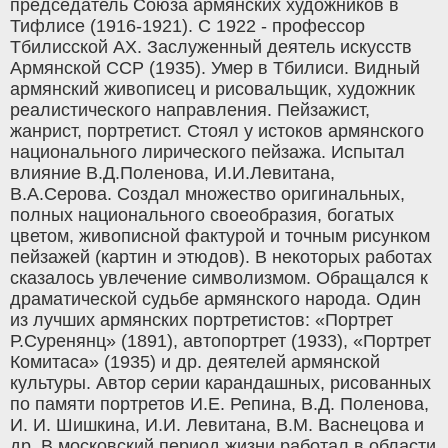
председатель Союза армянских художников в
Тифлисе (1916-1921). С 1922 - профессор
Тбилисской АХ. Заслуженный деятель искусств
Армянской ССР (1935). Умер в Тбилиси. Видный
армянский живописец и рисовальщик, художник
реалистического направления. Пейзажист,
жанрист, портретист. Стоял у истоков армянского
национального лирического пейзажа. Испытал
влияние В.Д.Поленова, И.И.Левитана,
В.А.Серова. Создал множество оригинальных,
полных национального своеобразия, богатых
цветом, живописной фактурой и точным рисунком
пейзажей (картин и этюдов). В некоторых работах
сказалось увлечение символизмом. Обращался к
драматической судьбе армянского народа. Один
из лучших армянских портретистов: «Портрет
Р.Суренянц» (1891), автопортрет (1933), «Портрет
Комитаса» (1935) и др. деятелей армянской
культуры. Автор серии карандашных, рисованных
по памяти портретов И.Е. Репина, В.Д. Поленова,
И. И. Шишкина, И.И. Левитана, В.М. Васнецова и
др. В московский период жизни работал в области