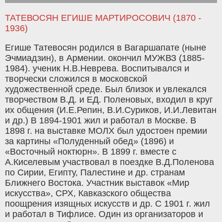
ТАТЕВОСЯН ЕГИШЕ МАРТИРОСОВИЧ (1870 -
1936)
Егише Татевосян родился в Вагаршапате (ныне
Эчмиадзин), в Армении. окончил МУЖВЗ (1885-
1984). ученик Н.В.Неврева. Воспитывался и
творчески сложился в московской
художественной среде. Был близок и увлекался
творчеством В.Д. и ЕД. Поленовых, входил в круг
их общения (И.Е.Репин, В.И.Суриков, И.И.Левитан
и др.) В 1894-1901 жил и работал в Москве. В
1898 г. на выставке МОЛХ был удостоен премии
за картины «Полуденный обед» (1896) и
«Восточный ноктюрн». В 1899 г. вместе с
А.Киселевым участвовал в поездке В.Д.Поленова
по Сирии, Египту, Палестине и др. странам
Ближнего Востока. Участник выставок «Мир
искусства», СРХ, Кавказского общества
поощрения изящных искусств и др. С 1901 г. жил
и работал в Тифлисе. Один из организаторов и