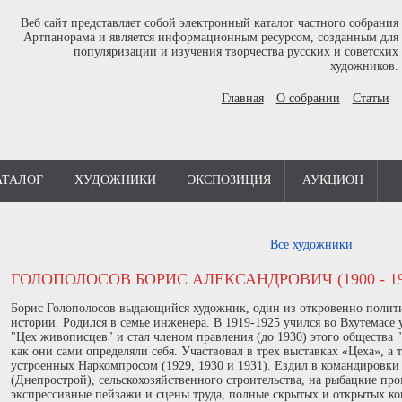
Веб сайт представляет собой электронный каталог частного собрания
Артпанорама и является информационным ресурсом, созданным для
популяризации и изучения творчества русских и советских
художников.
Главная
О собрании
Статьи
АТАЛОГ
ХУДОЖНИКИ
ЭКСПОЗИЦИЯ
АУКЦИОН
Все художники
ГОЛОПОЛОСОВ БОРИС АЛЕКСАНДРОВИЧ (1900 - 19
Борис Голополосов выдающийся художник, один из откровенно полит
истории. Родился в семье инженера. В 1919-1925 учился во Вхутемасе 
"Цех живописцев" и стал членом правления (до 1930) этого общества 
как они сами определяли себя. Участвовал в трех выставках «Цеха», а
устроенных Наркомпросом (1929, 1930 и 19З1). Ездил в командировк
(Днепрострой), сельскохозяйственного строительства, на рыбацкие пр
экспрессивные пейзажи и сцены труда, полные скрытых и открытых ко