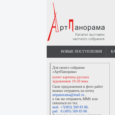
НОВЫЕ ПОСТУПЛЕНИЯ
К
Для своего собрания
«АртПанорама»
купит картины русских
художников 19-20 века.
Свои предложения и фото работ
можно отправить на почту
artpanorama@mail.ru
,
а так же отправить MMS или
связаться по тел.
моб. +7(903) 509 83 86
,
раб. 8 (495) 509 83 86
.