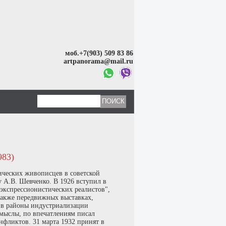
моб.+7(903) 509 83 86
artpanorama@mail.ru
83)
ических живописцев в советской
у А.В. Шевченко. В 1926 вступил в
"экспрессионистических реалистов",
 также передвижных выставках,
и в районы индустриализации
омыслы, по впечатлениям писал
нфликтов. 31 марта 1932 принят в