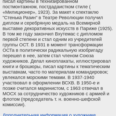
писал картины в технизированном
постмонтажном, постдадаистком стиле (
«Милиционер», 1923). За макет к спектаклю
"Стенька Разин" в Театре Революции получил
диплом и серебряную медаль на Всемирной
выставке декоративных искусств в Париже (1925).
В том же году закончил Вхутемас с дипломом
первой степени и стал одним из учредителей
группы ОСТ. В 1931 в момент трансформации
ОСТа в политически радикальную изобригаду
перешел в нее, затем стал членом Союза
художников. Делал киноплакаты, иллюстрировал
книги и брошюры, писал картины к тематическим
выставкам, часто по материалам командировок;
увлекался морскими темами. В 1937-1940
участвовал в оформлении ВСХВ. В 1950-е и
позже считался маринистом, с 1963 отвечал в
МОСХ за сотрудничество художников с армией и
флотом (председатель т. н. военно-шефской
комиссии).
Дополнительная информация о художнике