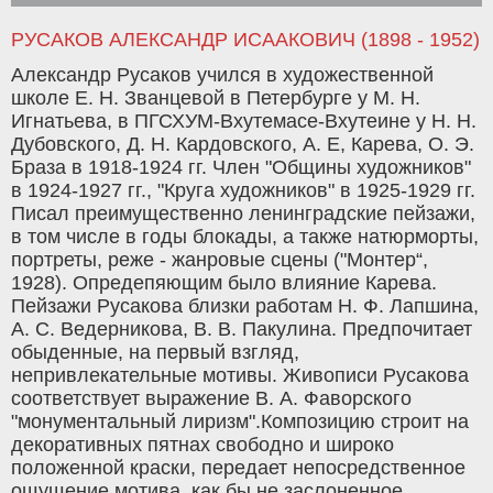
РУСАКОВ АЛЕКСАНДР ИСААКОВИЧ (1898 - 1952)
Александр Русаков учился в художественной
школе Е. Н. Званцевой в Петербурге у М. Н.
Игнатьева, в ПГСХУМ-Вхутемасе-Вхутеине у Н. Н.
Дубовского, Д. Н. Кардовского, А. Е, Карева, О. Э.
Браза в 1918-1924 гг. Член "Общины художников"
в 1924-1927 гг., "Круга художников" в 1925-1929 гг.
Писал преимущественно ленинградские пейзажи,
в том числе в годы блокады, а также натюрморты,
портреты, реже - жанровые сцены ("Монтер“,
1928). Опредепяющим было влияние Карева.
Пейзажи Русакова близки работам Н. Ф. Лапшина,
А. С. Ведерникова, В. В. Пакулина. Предпочитает
обыденные, на первый взгляд,
непривлекательные мотивы. Живописи Русакова
соответствует выражение В. А. Фаворского
"монументальный лиризм".Композицию строит на
декоративных пятнах свободно и широко
положенной краски, передает непосредственное
ощущение мотива, как бы не заслоненное