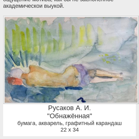
академическои выукой.
Русаков А. И.
"Обнажённая"
бумага, акварель, графитный карандаш
22 x 34