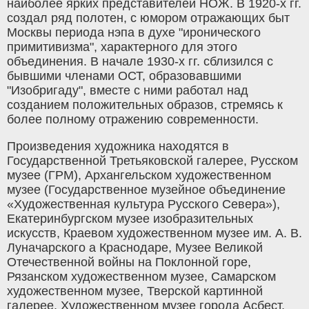
наиболее ярких представителей НОЖ. В 1920-х гг.
создал ряд полотен, с юмором отражающих быт
Москвы периода нэпа в духе "иронического
примитивизма", характерного для этого
объединения. В начале 1930-х гг. сблизился с
бывшими членами ОСТ, образовавшими
"Изобригаду", вместе с ними работал над
созданием положительных образов, стремясь к
более полному отражению современности.
Произведения художника находятся в
Государственной Третьяковской галерее, Русском
музее (ГРМ), Архангельском художественном
музее (Государственное музейное объединение
«Художественная культура Русского Севера»),
Екатеринбургском музее изобразительных
искусств, Краевом художественном музее им. А. В.
Луначарского а Краснодаре, Музее Великой
Отечественной войны на Поклонной горе,
Рязанском художественном музее, Самарском
художественном музее, Тверской картинной
галерее, Художественном музее города Асбест,