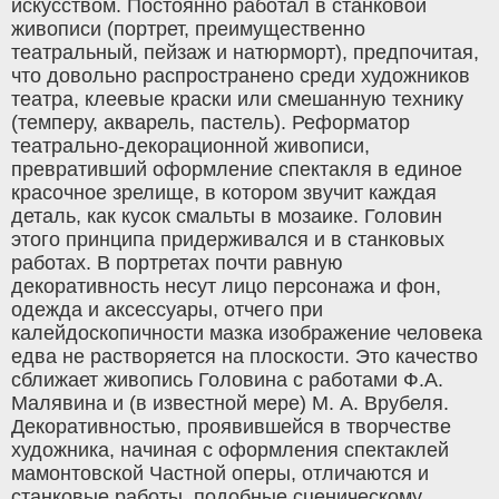
искусством. Постоянно работал в станковой
живописи (портрет, преимущественно
театральный, пейзаж и натюрморт), предпочитая,
что довольно распространено среди художников
театра, клеевые краски или смешанную технику
(темперу, акварель, пастель). Реформатор
театрально-декорационной живописи,
превративший оформление спектакля в единое
красочное зрелище, в котором звучит каждая
деталь, как кусок смальты в мозаике. Головин
этого принципа придерживался и в станковых
работах. В портретах почти равную
декоративность несут лицо персонажа и фон,
одежда и аксессуары, отчего при
калейдоскопичности мазка изображение человека
едва не растворяется на плоскости. Это качество
сближает живопись Головина с работами Ф.А.
Малявина и (в известной мере) М. А. Врубеля.
Декоративностью, проявившейся в творчестве
художника, начиная с оформления спектаклей
мамонтовской Частной оперы, отличаются и
станковые работы, подобные сценическому