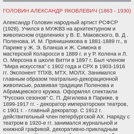
ГОЛОВИН АЛЕКСАНДР ЯКОВЛЕВИЧ (1863 - 1930)
Александр Головин народный артист РСФСР
(1928). Учился в МУЖВЗ на архитектурном и
живописном отделениях у В. Е. Маковского, В. Д .
Поленова, И. М. Прянишникова в 1881-1889 гг., в
Париже у Ж. Э. Бланша и Ж. Симона в
мастерской Коларосси в 1889 г. и у Р. Колена и Л.
О. Мерсона в школе Витти в 1897 г. Был членом
"Мира искусства" с 1902 года и СРХ в 1903-1916
гг. Экспонент ТПХВ, МТХ, МОЛХ. Занимался
главным образом театрально-декорационной
живописью, развивая традиции Поленова и
Абрамцевского кружка. Оформлял спектакли
"Русских сезонов" С. П. Дягилева в Париже, в
1899-1917 гг. - декоратор императорских театров,
с 1901 г. - главный декоратор. С 1912 г.
действительный член петербургской АХ. Наряду с
театром в 1920-е гг. занимался журнальной и
книжной графикой, декоративно-прикладным