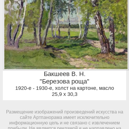
Бакшеев В. Н.
"Березова роща"
1920-е - 1930-е
,
холст на картоне, масло
25,9 x 30,3
Размещение изображений произведений искусства на
сайте Артпанорама имеет исключительно
информационную цель и не связано с извлечением
прибыли. Не является рекламой и не направлено на