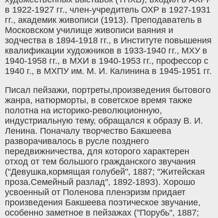
в 1922-1927 гг., член-учредитель ОХР в 1927-1931
гг., академик живописи (1913). Преподаватель в
Московском училище живописи ваяния и
зодчества в 1894-1918 гг., в Институте повышения
квалификации художников в 1933-1940 гг., МХУ в
1940-1958 гг., в МХИ в 1940-1953 гг., профессор с
1940 г., в МХПУ им. М. И. Калинина в 1945-1951 гг.
Писал пейзажи, портреты,произведения бытового
жанра, натюрморты, в советское время также
полотна на историко-революционную,
индустриальную тему, обращался к образу В. И.
Ленина. Поначалу творчество Бакшеева
разворачивалось в русле позднего
передвижничества, для которого характерен
отход от тем большого гражданского звучания
("Девушка,кормящая голубей", 1887; "Житейская
проза.Семейный разлад", 1892-189З). Хорошо
усвоенный от Поленова пленэризм придает
произведения Бакшеева поэтическое звучание,
особенно заметное в пейзажах ("Порубь", 1887;