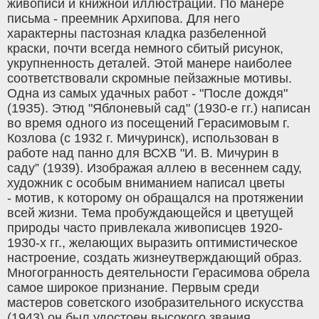
живописи и книжной иллюстрации. По манере
письма - преемник Архипова. Для него
характерны пастозная кладка разбеленной
краски, почти всегда немного сбитый рисунок,
укрупненность деталей. Этой манере наиболее
соответствовали скромные пейзажные мотивы.
Одна из самых удачных работ - "После дождя"
(19З5). Этюд "Яблоневый сад" (1930-е гг.) написан
во время одного из посещений Герасимовым г.
Козлова (с 1932 г. Мичуринск), использован в
работе над панно для ВСХВ "И. В. Мичурин в
саду” (1939). Изображая аллею в весеннем саду,
художник с особым вниманием написал цветы
- мотив, к которому он обращался на протяжении
всей жизни. Тема пробуждающейся и цветущей
природы часто привлекала живописцев 1920-
1930-х гг., желающих выразить оптимистическое
настроение, создать жизнеутверждающий образ.
Многогранность деятельности Герасимова обрела
самое широкое признание. Первым среди
мастеров советского изобразительного искусства
(1943) он был удостоен высокого звания