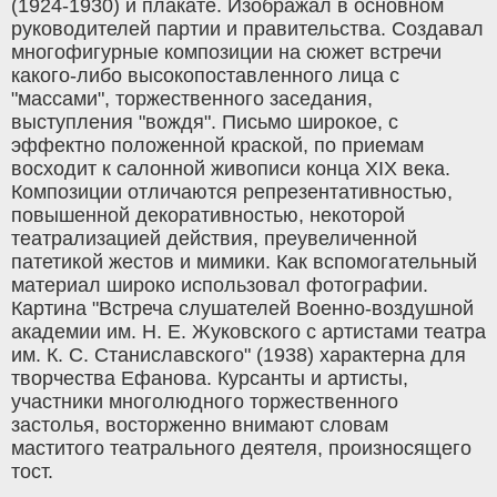
(1924-1930) и плакате. Изображал в основном
руководителей партии и правительства. Создавал
многофигурные композиции на сюжет встречи
какого-либо высокопоставленного лица с
"массами", торжественного заседания,
выступления "вождя". Письмо широкое, с
эффектно положенной краской, по приемам
восходит к салонной живописи конца XIX века.
Композиции отличаются репрезентативностью,
повышенной декоративностью, некоторой
театрализацией действия, преувеличенной
патетикой жестов и мимики. Как вспомогательный
материал широко использовал фотографии.
Картина "Встреча слушателей Военно-воздушной
академии им. Н. Е. Жуковского с артистами театра
им. К. С. Станиславского" (1938) характерна для
творчества Ефанова. Курсанты и артисты,
участники многолюдного торжественного
застолья, восторженно внимают словам
маститого театрального деятеля, произносящего
тост.