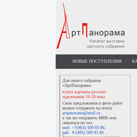
НОВЫЕ ПОСТУПЛЕНИЯ
К
Для своего собрания
«АртПанорама»
купит картины русских
художников 19-20 века.
Свои предложения и фото работ
можно отправить на почту
artpanorama@mail.ru
,
а так же отправить MMS или
связаться по тел.
моб. +7(903) 509 83 86
,
раб. 8 (495) 509 83 86
.