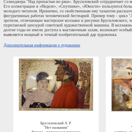
Сэлинджера "Над пропастью во ржи». Брусиловский сотрудничает со
Его иллюстрации в «Неделе», «Спутнике», «Юности» пользуются боль
молодого читателя. Иронично, со свойственным ему талантом рассказч
фигуративных работах человеческий бестиарий. Пример тому - цикл "
эротизм, отличающие мастерские коллажи и рисунки Брусиловского, ч
пуританской цензурой советской художественной машины. В коллажных
долгие годы не имели доступа к выставочным залам, возникает особы
выявляется мощный и точный изобретательный дар художника.
Дополнительная информация о художнике
Брусиловский А. Р.
"Нет названия"