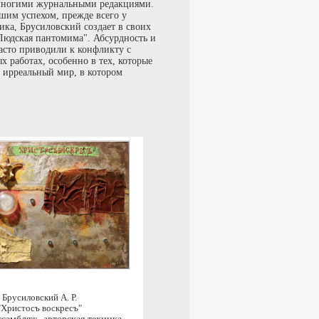
 многими журнальными редакциями.
шим успехом, прежде всего у
ика, Брусиловский создает в своих
Людская пантомима". Абсурдность и
асто приводили к конфликту с
 работах, особенно в тех, которые
й ирреальный мир, в котором
Брусиловский А. Р.
"Христосъ воскресъ"