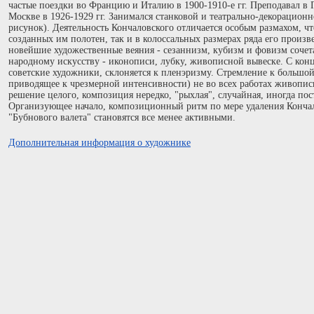
частые поездки во Францию и Италию в 1900-1910-е гг. Преподавал в 
Москве в 1926-1929 гг. Занимался станковой и театрально-декорацион
рисунок). Деятельность Кончаловского отличается особым размахом, чт
созданных им полотен, так и в колоссальных размерах ряда его произв
новейшие художественные веяния - сезаннизм, кубизм и фовизм сочет
народному искусству - иконописи, лубку, живописной вывеске. С конца
советские художники, склоняется к пленэризму. Стремление к большо
приводящее к чрезмерной интенсивности) не во всех работах живопис
решение целого, композиция нередко, "рыхлая", случайная, иногда пос
Организующее начало, композиционный ритм по мере удаления Кончал
"Бубнового валета" становятся все менее активными.
Дополнительная информация о художнике