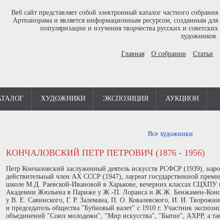
Веб сайт представляет собой электронный каталог частного собрания
Артпанорама и является информационным ресурсом, созданным для
популяризации и изучения творчества русских и советских
художников.
Главная
О собрании
Статьи
АТАЛОГ
ХУДОЖНИКИ
ЭКСПОЗИЦИЯ
АУКЦИОН
Все художники
КОНЧАЛОВСКИЙ ПЕТР ПЕТРОВИЧ (1876 - 1956)
Петр Кончаловский заслуженный деятель искусств РСФСР (1939), нар
действительный член АХ СССР (1947), лауреат государственной преми
школе М.Д. Раевской-Ивановой в Харькове, вечерних классах СЦХПУ в
Академии Жюльена в Париже у Ж.-П. Лоранса и Ж.Ж. Бенжамен-Конст
у В. Е. Савинского, Г. Р. Залемана, П. О. Ковалевского, И. И. Творожни
и председатель общества "Бубновый валет" с 1910 г. Участник экспози
объединений "Союз молодежи", "Мир искусства", "Бытие", АХРР, а т