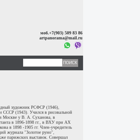
моб.+7(903) 509 83 86
artpanorama@mail.ru
одный художник РСФСР (1946),
и СССР (1943). Учился в рисовальной
 Москве у В. А. Суханова, в
анта в 1896-1898 гг., в ВХУ при АХ
кова в 1898 -1905 гг. Член-учредитель
ций журнала "Золотое руно",
акже парижских выставок. Совершал