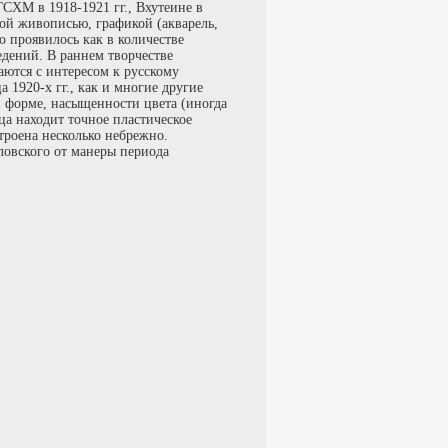
ГСХМ в 1918-1921 гг., Вхутеине в
ной живописью, графикой (акварель,
о проявилось как в количестве
едений. В раннем творчестве
аются с интересом к русскому
 1920-х гг., как и многие другие
й форме, насыщенности цвета (иногда
ца находит точное пластическое
троена несколько небрежно.
овского от манеры периода