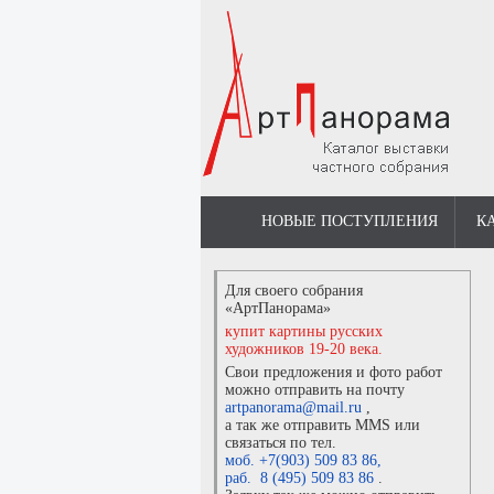
НОВЫЕ ПОСТУПЛЕНИЯ
К
Для своего собрания
«АртПанорама»
купит картины русских
художников 19-20 века.
Свои предложения и фото работ
можно отправить на почту
artpanorama@mail.ru
,
а так же отправить MMS или
связаться по тел.
моб. +7(903) 509 83 86
,
раб. 8 (495) 509 83 86
.