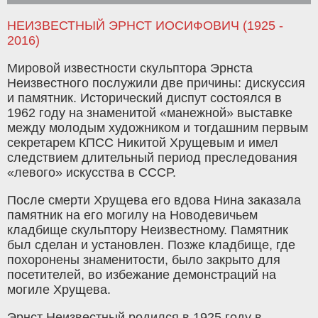
НЕИЗВЕСТНЫЙ ЭРНСТ ИОСИФОВИЧ (1925 -
2016)
Мировой известности скульптора Эрнста
Неизвестного послужили две причины: дискуссия
и памятник. Исторический диспут состоялся в
1962 году на знаменитой «манежной» выставке
между молодым художником и тогдашним первым
секретарем КПСС Никитой Хрущевым и имел
следствием длительный период преследования
«левого» искусства в СССР.
После смерти Хрущева его вдова Нина заказала
памятник на его могилу на Новодевичьем
кладбище скульптору Неизвестному. Памятник
был сделан и установлен. Позже кладбище, где
похоронены знаменитости, было закрыто для
посетителей, во избежание демонстраций на
могиле Хрущева.
Эрнст Неизвестный родился в 1925 году в