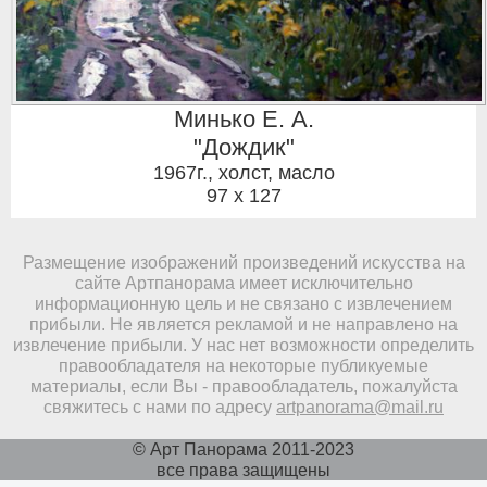
Минько Е. А.
"Дождик"
1967г.
,
холст, масло
97 x 127
Размещение изображений произведений искусства на
сайте Артпанорама имеет исключительно
информационную цель и не связано с извлечением
прибыли. Не является рекламой и не направлено на
извлечение прибыли. У нас нет возможности определить
правообладателя на некоторые публикуемые
материалы, если Вы - правообладатель, пожалуйста
свяжитесь с нами по адресу
artpanorama@mail.ru
© Арт Панорама 2011-2023
все права защищены