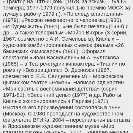
«Трактир на Пятницкой» (1978, за эскизы – гуашь,
темпера, 1977-1979 получил 1-ю премию МОСХ за
лучшую работу 1979 г.), «По следу властелина»
(1979), «Рассказ неизвестного человека»(1980),
«И будем жить» (1981), «Не было печали»(1983) и
др.., а также телефильм «Майор Вихрь» (3 серии,
1967, совместно с А.И. Семеновым). Кислых –
художник комбинированных съемок фильма «26
бакинских комиссаров» (1966). Оформил
спектакли «Иван Васильевич» М.А. Булгакова
(1965) – в Театре-студии киноактера, «Тиани» по
роману «Возвращение» Э. Десноэса (1967,
совместно с. Е.В. Свидетелевым) – Московском
цыганском театре «Ромэн». Написал ряд картин
«Мои светлые воспоминания детства» (серия
1971-81), «Весенний день» (1977) и др. Работы
Кислых экспонировались в Париже (1971)
Выставка его произведений состоялась в 1988
(Москва). С 1980 преподает на художественном
факультете ВГИКа. 2004 – персональная выставка
в Ярославском художественном музее «Мир
глазами художника кино». 2007 – кавалер медали