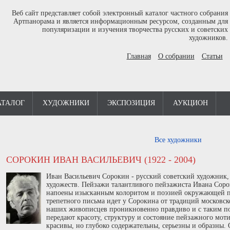
Веб сайт представляет собой электронный каталог частного собрания
Артпанорама и является информационным ресурсом, созданным для
популяризации и изучения творчества русских и советских
художников.
Главная
О собрании
Статьи
АТАЛОГ
ХУДОЖНИКИ
ЭКСПОЗИЦИЯ
АУКЦИОН
Все художники
СОРОКИН ИВАН ВАСИЛЬЕВИЧ (1922 - 2004)
Иван Васильевич Сорокин - русский советский художник
художеств. Пейзажи талантливого пейзажиста Ивана Сороки
напоены изысканным колоритом и поэзией окружающей пр
трепетного письма идет у Сорокина от традиций москов
наших живописцев проникновенно правдиво и с таким п
передают красоту, структуру и состояние пейзажного мот
красивы, но глубоко содержательны, серьезны и образны.