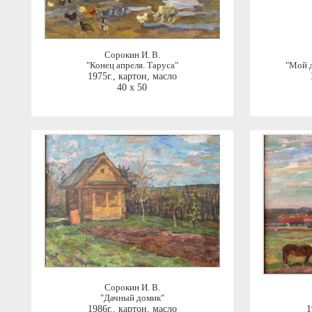
Сорокин И. В.
"Конец апреля. Таруса"
"Мой д
1975г.
,
картон, масло
40 x 50
Сорокин И. В.
"Дачный домик"
1986г.
,
картон, масло
1