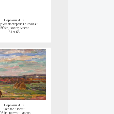
Сорокин И. В.
ом и мастерская в Усолье"
1994г.
,
холст, масло
31 x 63
Сорокин И. В.
"Усолье. Осень"
981г.
,
картон, масло