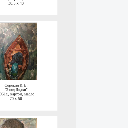
38,5 x 48
Сорокин И. В.
"Этюд Лодки"
961г.
,
картон, масло
70 x 50