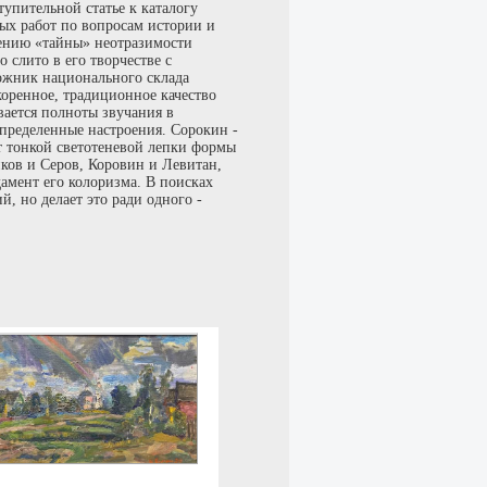
тупительной статье к каталогу
ых работ по вопросам истории и
жению «тайны» неотразимости
 слито в его творчестве с
ожник национального склада
оренное, традиционное качество
вается полноты звучания в
определенные настроения. Сорокин -
т тонкой светотеневой лепки формы
иков и Серов, Коровин и Левитан,
амент его колоризма. В поисках
, но делает это ради одного -