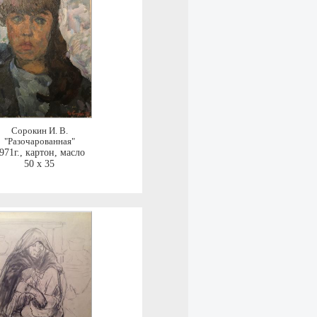
Сорокин И. В.
"Разочарованная"
971г.
,
картон, масло
50 x 35