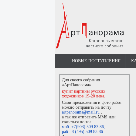
НОВЫЕ ПОСТУПЛЕНИЯ
К
Для своего собрания
«АртПанорама»
купит картины русских
художников 19-20 века.
Свои предложения и фото работ
можно отправить на почту
artpanorama@mail.ru
,
а так же отправить MMS или
связаться по тел.
моб. +7(903) 509 83 86
,
раб. 8 (495) 509 83 86
.