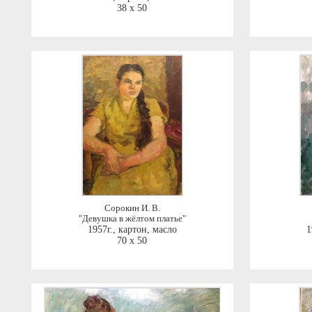
38 x 50
Сорокин И. В.
"Девушка в жёлтом платье"
1957г.
,
картон, масло
1
70 x 50