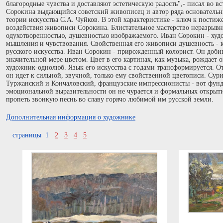
благородные чувства и доставляют эстетическую радость",- писал во вс
Сорокина выдающийся советский живописец и автор ряда основательн
теории искусства С.А. Чуйков. В этой характеристике - ключ к пости
воздействия живописи Сорокина. Блистательное мастерство неразрывно
одухотворенностью, душевностью изображаемого. Иван Сорокин - худ
мышления и чувствования. Свойственная его живописи душевность - к
русского искусства. Иван Сорокин - прирожденный колорист. Он доби
значительной мере цветом. Цвет в его картинах, как музыка, рождает 
художник-однолюб. Язык его искусства с годами трансформируется. О
он идет к сильной, звучной, только ему свойственной цветописи. Сур
Туржанский и Кончаловский, французские импрессионисты - вот фунд
эмоциональной выразительности он не чурается и формальных открытий
пропеть звонкую песнь во славу горячо любимой им русской земли.
Дополнительная информация о художнике
страницы 1
2
3
4
5