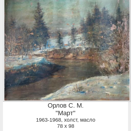
Орлов С. М.
"Март"
1963-1968
,
холст, масло
78 x 98