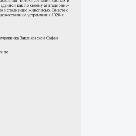
ловления" потока сознания кистью, в
 заданной как по своему агитационно-
по исполнению живописью. Вместе с
удожественные устремления 1920-х
 художника Закликовской Софьи
ся по