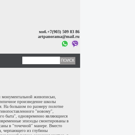
моб.+7(903) 509 83 86
artpanorama@mail.ru
 и монументальной живописью,
 типичное произведение школы
я. На большом по размеру полотне
тивопоставленного "новому",
ого быта", одновременно являющиеся
новременные эпизоды смонтированы в
аны в "точечной" манере. Вместо
а, черпающего из глубины