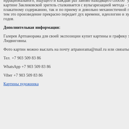
иррационального, ищущего и каждый раз заново находящего способ "у
картине Закликовской зритель сталкивается с вульгаризацией метода -
плакатному содержанию, так и по приему и довольно механистичной 
тем это произведение прекрасно передает дух времени, идеологию и х
годов.
Дополнительная информация:
Галерея Артпанорама для своей экспозиции купит картины и графику
Людвиговны.
Фото картин можно выслать на почту artpanorama@mail.ru или связать
Тел. +7 903 509 83 86
WhatsApp +7 903 509 83 86
Viber +7 903 509 83 86
Картины художника