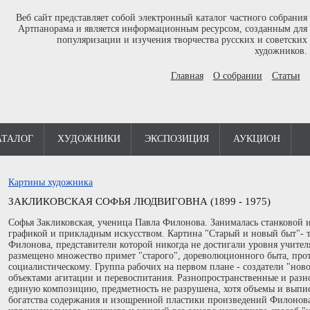
Веб сайт представляет собой электронный каталог частного собрания
Артпанорама и является информационным ресурсом, созданным для
популяризации и изучения творчества русских и советских
художников.
Главная
О собрании
Статьи
АТАЛОГ
ХУДОЖНИКИ
ЭКСПОЗИЦИЯ
АУКЦИОН
Картины художника
ЗАКЛИКОВСКАЯ СОФЬЯ ЛЮДВИГОВНА (1899 - 1975)
Софья Закликовская, ученица Павла Филонова. Занималась станковой
графикой и прикладным искусством. Картина "Старый и новый быт"-
Филонова, представители которой никогда не достигали уровня учител
размещено множество примет "старого", дореволюционного быта, про
социалистическому. Группа рабочих на первом плане - создатели "нов
объектами агитации и перевоспитания. Разнопространственные и раз
единую композицию, предметность не разрушена, хотя объемы и выпис
богатства содержания и изощренной пластики произведений Филонов