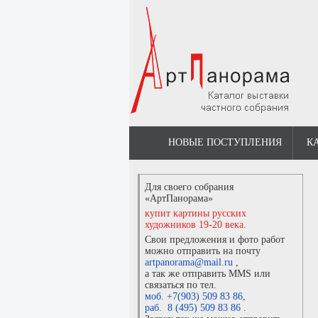
НОВЫЕ ПОСТУПЛЕНИЯ
К
Для своего собрания
«АртПанорама»
купит картины русских
художников 19-20 века.
Свои предложения и фото работ
можно отправить на почту
artpanorama@mail.ru
,
а так же отправить MMS или
связаться по тел.
моб. +7(903) 509 83 86
,
раб. 8 (495) 509 83 86
.