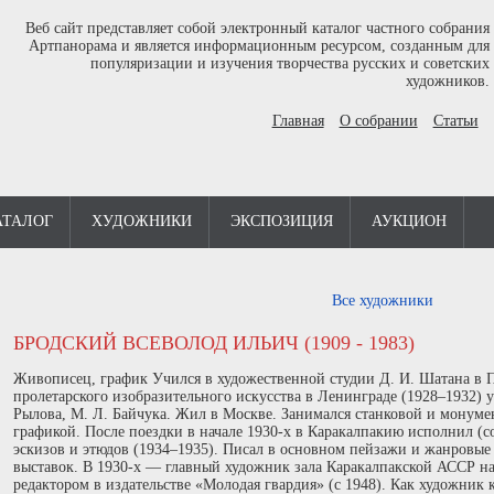
Веб сайт представляет собой электронный каталог частного собрания
Артпанорама и является информационным ресурсом, созданным для
популяризации и изучения творчества русских и советских
художников.
Главная
О собрании
Статьи
АТАЛОГ
ХУДОЖНИКИ
ЭКСПОЗИЦИЯ
АУКЦИОН
Все художники
БРОДСКИЙ ВСЕВОЛОД ИЛЬИЧ (1909 - 1983)
Живописец, график Учился в художественной студии Д. И. Шатана в П
пролетарского изобразительного искусства в Ленинграде (1928–1932) у
Рылова, М. Л. Байчука. Жил в Москве. Занимался станковой и мону
графикой. После поездки в начале 1930-х в Каракалпакию исполнил (со
эскизов и этюдов (1934–1935). Писал в основном пейзажи и жанровы
выставок. В 1930-х — главный художник зала Каракалпакской АССР н
редактором в издательстве «Молодая гвардия» (с 1948). Как художник 