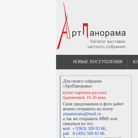
НОВЫЕ ПОСТУПЛЕНИЯ
К
Для своего собрания
«АртПанорама»
купит картины русских
художников 19-20 века.
Свои предложения и фото работ
можно отправить на почту
artpanorama@mail.ru
,
а так же отправить MMS или
связаться по тел.
моб. +7(903) 509 83 86
,
раб. 8 (495) 509 83 86
.