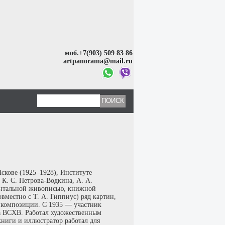
моб.+7(903) 509 83 86
artpanorama@mail.ru
скове (1925–1928), Институте
 К. С. Петрова-Водкина, А. А.
ментальной живописью, книжной
вместно с Т. А. Гиппиус) ряд картин,
е композиции. С 1935 — участник
а ВСХВ. Работал художественным
книги и иллюстратор работал для