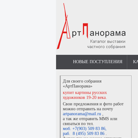
НОВЫЕ ПОСТУПЛЕНИЯ
К
Для своего собрания
«АртПанорама»
купит картины русских
художников 19-20 века.
Свои предложения и фото работ
можно отправить на почту
artpanorama@mail.ru
,
а так же отправить MMS или
связаться по тел.
моб. +7(903) 509 83 86
,
раб. 8 (495) 509 83 86
.