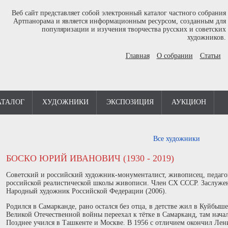
Веб сайт представляет собой электронный каталог частного собрания
Артпанорама и является информационным ресурсом, созданным для
популяризации и изучения творчества русских и советских
художников.
Главная
О собрании
Статьи
АТАЛОГ
ХУДОЖНИКИ
ЭКСПОЗИЦИЯ
АУКЦИОН
Все художники
БОСКО ЮРИЙ ИВАНОВИЧ (1930 - 2019)
Советский и российский художник-монументалист, живописец, педагог
российской реалистической школы живописи. Член СХ СССР. Заслуж
Народный художник Российской Федерации (2006).
Родился в Самарканде, рано остался без отца, в детстве жил в Куйбыше
Великой Отечественной войны переехал к тётке в Самарканд, там нача
Позднее учился в Ташкенте и Москве. В 1956 с отличием окончил Лен