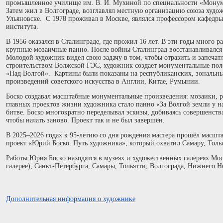
промышленное училище им. В. И. Мухиной по специальности «Монум
Затем жил в Волгограде, возглавлял местную организацию союза худож
Ульяновске. С 1978 проживал в Москве, являлся профессором кафедры
института.
В 1956 оказался в Сталинграде, где прожил 16 лет. В эти годы много р
крупные мозаичные панно. После войны Сталинград восстанавливался 
Молодой художник видел свою задачу в том, чтобы отразить и запечатл
строительством Волжской ГЭС, художник создает монументальные пол
«Над Волгой». Картины были показаны на республиканских, зональных
произведений советского искусства в Англии, Китае, Румынии.
Боско создавал масштабные монументальные произведения: мозаики, 
главных проектов жизни художника стало панно «За Волгой земли у н
битве. Боско многократно переделывал эскизы, добиваясь совершенств
чтобы начать заново. Проект так и не был завершён.
В 2025–2026 годах к 95-летию со дня рождения мастера прошёл масш
проект «Юрий Боско. Путь художника», который охватил Самару, Толья
Работы Юрия Боско находятся в музеях и художественных галереях Мос
галерее), Санкт-Петербурга, Самары, Тольятти, Волгограда, Нижнего Н
Дополнительная информация о художнике