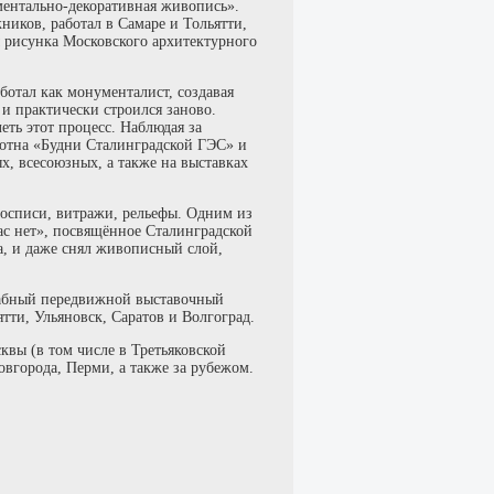
ентально-декоративная живопись».
ников, работал в Самаре и Тольятти,
 рисунка Московского архитектурного
аботал как монументалист, создавая
и практически строился заново.
еть этот процесс. Наблюдая за
отна «Будни Сталинградской ГЭС» и
, всесоюзных, а также на выставках
росписи, витражи, рельефы. Одним из
ас нет», посвящённое Сталинградской
а, и даже снял живописный слой,
табный передвижной выставочный
тти, Ульяновск, Саратов и Волгоград.
квы (в том числе в Третьяковской
овгорода, Перми, а также за рубежом.