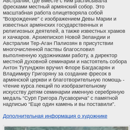
Австралии, где вместе с ним расписывала
фресками местный армянский собор. Это
масштабная работа олицетворяла собой
"Возрождение" с изображением Девы Марии и
известных армянских государственных и
религиозных деятелей, а также известных храмов
и хачкаров. Архиепископ Новой Зеландии и
Австралии Тер-Аган Палиозян в присутствии
многочисленной паствы благословил
выполненную художниками работу, а директор
местной духовной семинарии и настоятель собора
Антон Тутунджян вручил Флоре Багдасарян и
Владимиру Григоряну за создание фресок в
армянской церкви и благотворительную помощь -
чтение курса лекций по изобразительному
искусству детям семинарии именную серебряную
медаль “Сурп Григора Лусаворича" с памятной
надписью “Еще один камень и вы поставили”.
Дополнительная информация о художнике