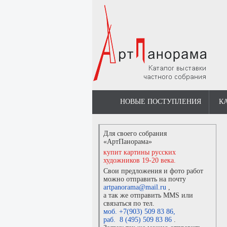
НОВЫЕ ПОСТУПЛЕНИЯ
К
Для своего собрания
«АртПанорама»
купит картины русских
художников 19-20 века.
Свои предложения и фото работ
можно отправить на почту
artpanorama@mail.ru
,
а так же отправить MMS или
связаться по тел.
моб. +7(903) 509 83 86
,
раб. 8 (495) 509 83 86
.