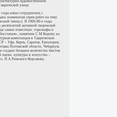
архитектурно-художественном
аврической улице.
 годы начал сотрудничать с
на знаменитая серия работ на тему
ский танец»). В 1960-80-е годы
 десятилетий активной творческой
еди самых известных: горельефы и
Восстания», памятник С.М.Кирову на
птурная композиция в Таврическом
Р – Уфа, Керчь, Саратов, Евпатория,
тельва Полтавской области, Чебаркуль
м создано большое количество бюстов
 науки, культуры и искусства –
о, Н.А.Римского-Корсакова,