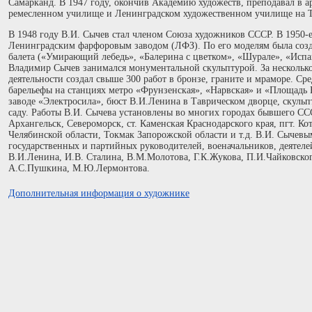
Самарканд. В 1947 году, окончив Академию художеств, преподавал в 
ремесленном училище и Ленинградском художественном училище на Т
В 1948 году В.И. Сычев стал членом Союза художников СССР. В 1950-е
Ленинградским фарфоровым заводом (ЛФЗ). По его моделям была созда
балета («Умирающий лебедь», «Балерина с цветком», «Шурале», «Испан
Владимир Сычев занимался монументальной скульптурой. За несколько
деятельности создал свыше 300 работ в бронзе, граните и мраморе. Ср
барельефы на станциях метро «Фрунзенская», «Нарвская» и «Площадь 
заводе «Электросила», бюст В.И.Ленина в Таврическом дворце, скуль
саду. Работы В.И. Сычева установлены во многих городах бывшего ССС
Архангельск, Североморск, ст. Каменская Краснодарского края, пгт. Ко
Челябинской области, Токмак Запорожской области и т.д. В.И. Сычевы
государственных и партийных руководителей, военачальников, деятелей
В.И.Ленина, И.В. Сталина, В.М.Молотова, Г.К.Жукова, П.И.Чайковског
А.С.Пушкина, М.Ю.Лермонтова.
Дополнительная информация о художнике