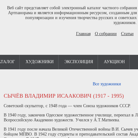
Веб сайт представляет собой электронный каталог частного собрания
Артпанорама и является информационным ресурсом, созданным для
популяризации и изучения творчества русских и советских
художников.
Главная
О собрании
Статьи
АТАЛОГ
ХУДОЖНИКИ
ЭКСПОЗИЦИЯ
АУКЦИОН
Все художники
СЫЧЁВ ВЛАДИМИР ИСААКОВИЧ (1917 - 1995)
Советский скульптор, с 1948 года — член Союза художников СССР.
В 1940 году, закончив Одесское художественное училище, переехал в Л
Всероссийскую Академию художеств. Учился у А.Т.Матвеева.
В 1941 году после начала Великой Отечественной войны В.И. Сычев уч
бойцом МПВО. В 1942 году студенты и преподавательский состав Ака