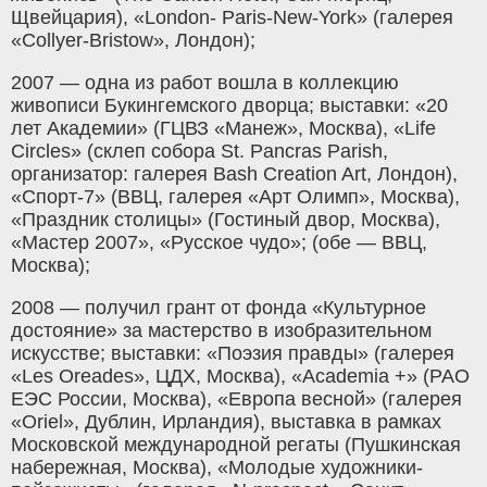
Щвейцария), «London- Paris-New-York» (галерея
«Collyer-Bristow», Лондон);
2007 — одна из работ вошла в коллекцию
живописи Букингемского дворца; выставки: «20
лет Академии» (ГЦВЗ «Манеж», Москва), «Life
Circles» (склеп собора St. Pancras Parish,
организатор: галерея Bash Creation Art, Лондон),
«Спорт-7» (ВВЦ, галерея «Арт Олимп», Москва),
«Праздник столицы» (Гостиный двор, Москва),
«Мастер 2007», «Русское чудо»; (обе — ВВЦ,
Москва);
2008 — получил грант от фонда «Культурное
достояние» за мастерство в изобразительном
искусстве; выставки: «Поэзия правды» (галерея
«Les Oreades», ЦДХ, Москва), «Academia +» (РАО
ЕЭС России, Москва), «Европа весной» (галерея
«Oriel», Дублин, Ирландия), выставка в рамках
Московской международной регаты (Пушкинская
набережная, Москва), «Молодые художники-