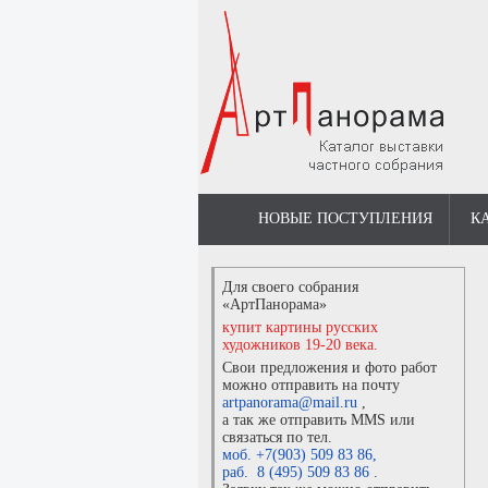
НОВЫЕ ПОСТУПЛЕНИЯ
К
Для своего собрания
«АртПанорама»
купит картины русских
художников 19-20 века.
Свои предложения и фото работ
можно отправить на почту
artpanorama@mail.ru
,
а так же отправить MMS или
связаться по тел.
моб. +7(903) 509 83 86
,
раб. 8 (495) 509 83 86
.