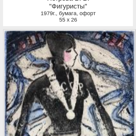
"Фигуристы"
1979г.
,
бумага, офорт
55 x 26