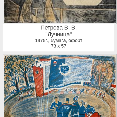
Петрова В. В.
"Лучница"
1975г.
,
бумага, офорт
73 x 57