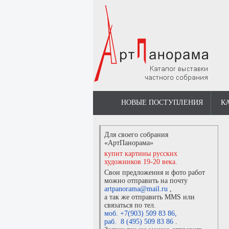
НОВЫЕ ПОСТУПЛЕНИЯ
К
Для своего собрания
«АртПанорама»
купит картины русских
художников 19-20 века.
Свои предложения и фото работ
можно отправить на почту
artpanorama@mail.ru
,
а так же отправить MMS или
связаться по тел.
моб. +7(903) 509 83 86
,
раб. 8 (495) 509 83 86
.