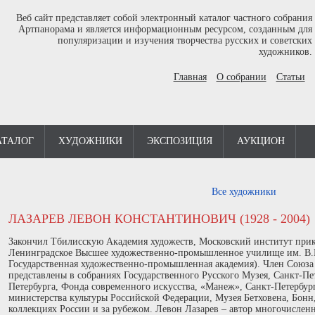
Веб сайт представляет собой электронный каталог частного собрания
Артпанорама и является информационным ресурсом, созданным для
популяризации и изучения творчества русских и советских
художников.
Главная
О собрании
Статьи
АТАЛОГ
ХУДОЖНИКИ
ЭКСПОЗИЦИЯ
АУКЦИОН
Все художники
ЛАЗАРЕВ ЛЕВОН КОНСТАНТИНОВИЧ (1928 - 2004)
Закончил Тбилисскую Академия художеств, Московский институт прикл
Ленинградское Высшее художественно-промышленное училище им. В.
Государственная художественно-промышленная академия). Член Союза
представлены в собраниях Государственного Русского Музея, Санкт-Пе
Петербурга, Фонда современного искусства, «Манеж», Санкт-Петербур
министерства культуры Российской Федерации, Музея Бетховена, Бонн,
коллекциях России и за рубежом. Левон Лазарев – автор многочислен