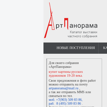
НОВЫЕ ПОСТУПЛЕНИЯ
К
Для своего собрания
«АртПанорама»
купит картины русских
художников 19-20 века.
Свои предложения и фото работ
можно отправить на почту
artpanorama@mail.ru
,
а так же отправить MMS или
связаться по тел.
моб. +7(903) 509 83 86
,
раб. 8 (495) 509 83 86
.