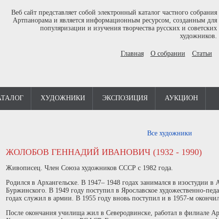
Веб сайт представляет собой электронный каталог частного собрания
Артпанорама и является информационным ресурсом, созданным для
популяризации и изучения творчества русских и советских
художников.
Главная
О собрании
Статьи
АТАЛОГ
ХУДОЖНИКИ
ЭКСПОЗИЦИЯ
АУКЦИОН
Все художники
ЖОЛОБОВ ГЕННАДИЙ ИВАНОВИЧ (1932 - 1990)
Живописец. Член Союза художников СССР с 1982 года.
Родился в Архангельске. В 1947– 1948 годах занимался в изостудии в 
Буржинского. В 1949 году поступил в Ярославское художественно-пед
годах служил в армии. В 1955 году вновь поступил и в 1957-м окончи
После окончания училища жил в Северодвинске, работал в филиале Ар