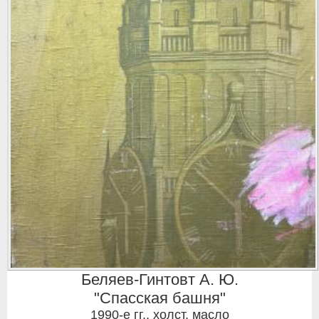
Беляев-Гинтовт А. Ю.
"Спасская башня"
1990-е гг.
,
холст, масло